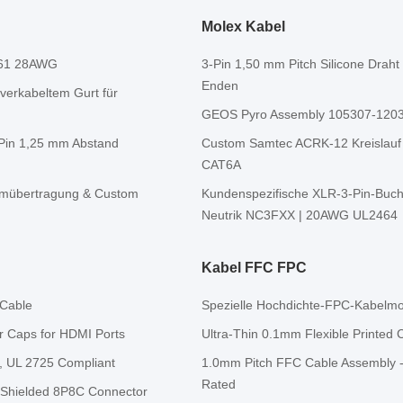
Molex Kabel
1061 28AWG
3-Pin 1,50 mm Pitch Silicone Dra
Enden
verkabeltem Gurt für
GEOS Pyro Assembly 105307-1203 
Pin 1,25 mm Abstand
Custom Samtec ACRK-12 Kreislauf 
CAT6A
romübertragung & Custom
Kundenspezifische XLR-3-Pin-Buch
Neutrik NC3FXX | 20AWG UL2464
Kabel FFC FPC
 Cable
Spezielle Hochdichte-FPC-Kabelmon
r Caps for HDMI Ports
Ultra-Thin 0.1mm Flexible Printed C
, UL 2725 Compliant
1.0mm Pitch FFC Cable Assembly -
Rated
 Shielded 8P8C Connector