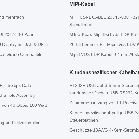
MIPI-Kabel
und mehrfach
MIPI CSI-1 CABLE 20345-030T-32R
Signalkabel
 UL20276 10 Paar
Mikro-Koax-Mipi Dsi Lvds EDP-Ka
 Display mit JAE & DF13
26 Bild-Sensor Pin Mipi Lvds EDV
cal Grade Compatible
Mipi LVDS EDP-Kabel 0,4 mm Abst
Kundenspezifischer Kabelb
TPE, 5Gbps Data
FT232R USB-auf-3,5-mm-Stereo-Se
kundenspezifisches USB-RS232-Ko
 Shield Assembly
Zusammensetzung von IR-Receiver
 von 40 Gbps, 100 Watt
Kundenspezifische 4-polige USB-Si
Steuerplatinen
g und blitzschneller
Geschützte 18AWG 4-Kern-Stromka