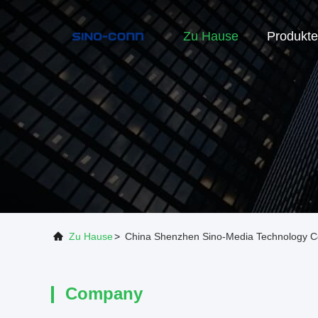
Zu Hause
Produkte
Zu Hause
>
China Shenzhen Sino-Media Technology Co
Company