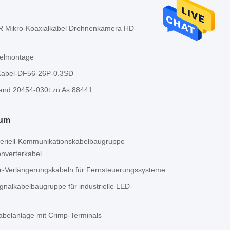
 Mikro-Koaxialkabel Drohnenkamera HD-
belmontage
-Kabel-DF56-26P-0.3SD
and 20454-030t zu As 88441
aum
riell-Kommunikationskabelbaugruppe –
nverterkabel
-Verlängerungskabeln für Fernsteuerungssysteme
gnalkabelbaugruppe für industrielle LED-
belanlage mit Crimp-Terminals