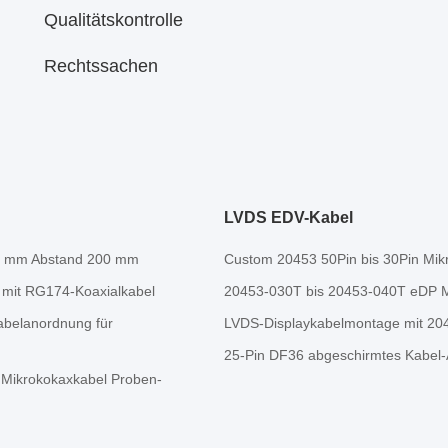
Qualitätskontrolle
Rechtssachen
LVDS EDV-Kabel
,4 mm Abstand 200 mm
Custom 20453 50Pin bis 30Pin Mikr
 mit RG174-Koaxialkabel
20453-030T bis 20453-040T eDP M
abelanordnung für
LVDS-Displaykabelmontage mit 20
25-Pin DF36 abgeschirmtes Kabe
ikrokokaxkabel Proben-