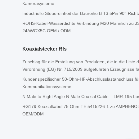
Kamerasysteme
Industrielle Steuereinheit der Baureihe B T3 5Pin 90°-Richt
ROHS-Kabel-Wasserdichte Verbindung M20 Männlich zu J
24AWGX5C OEM / ODM
Koaxialstecker Rfs
Zuschlag für die Erstellung von Produkten, die in die Liste 
Verordnung (EG) Nr. 715/2009 aufgeführten Erzeugnisse fa
Kundenspezifischer 50-Ohm-HF-Abschlusslastanschluss für
Kommunikationssysteme
N Male to Right Angle N Male Coaxial Cable – LMR-195 L
RG179 Koaxialkabel 75 Ohm TE 5415226-1 zu AMPHENO
OEM/ODM