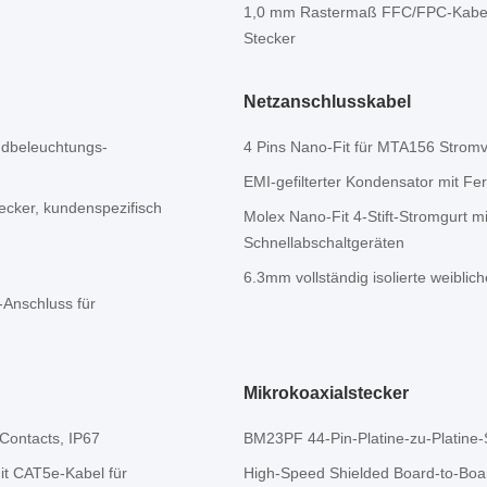
1,0 mm Rastermaß FFC/FPC-Kabel 
Stecker
Netzanschlusskabel
ndbeleuchtungs-
4 Pins Nano-Fit für MTA156 Stro
EMI-gefilterter Kondensator mit Fe
cker, kundenspezifisch
Molex Nano-Fit 4-Stift-Stromgurt mit
Schnellabschaltgeräten
6.3mm vollständig isolierte weiblic
-Anschluss für
Mikrokoaxialstecker
 Contacts, IP67
BM23PF 44-Pin-Platine-zu-Platine
it CAT5e-Kabel für
High-Speed Shielded Board-to-Boa