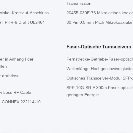
Transmission
winkel-Kreislauf-Anschluss
20455-030E-76 Mikrokleines koaxia
ST PHR-6 Draht UL2464
30 Pin 0,5 mm Pitch Mikrokoaxial
Faser-Optische Transceivers
der in Anhang I der
Fernstrecke-Getriebe-Faser-opti
llen
Wellenlänge Hochgeschwindigkeitsp
 drahtlose
Optisches Transceiver-Modul 
SFP-10G-SR-A 300m Faser-optische
ow Loss RF Cable
geringen Energie
L CONNEX 222114-10