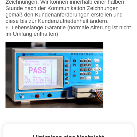
Zeichnungen: Wir können innerhalb einer halben
Stunde nach der Kommunikation Zeichnungen
QUALITÄTSKONTROLLE
gemäß den Kundenanforderungen erstellen und
diese bis zur Kundenzufriedenheit ändern.
6. Lebenslange Garantie (normale Alterung ist nicht
KONTAKT
im Umfang enthalten)
MIT
UNS
NEUIGKEITEN
RECHTSSACHEN
BITTE
UM
EIN