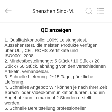
Media
Technology
Co.,
Shenzhen Sino-Media Technology Co., Ltd. Qualitätskontrolle
Ltd..
All
Rights
Reserved.
ZU
QC anzeigen
HAUSE
1. Qualitätskontrolle: 100% Leistungstest,
Aussehenstest, die meisten Produkte verfügen
PRODUKTE
über UL-, CE-, ROHS-Zertifikate und
ISO9001:2008.
2. Mindestbestellmenge: 5 Stück / 10 Stück / 20
VIDEOS
Stück / 50 Stück, abhängig von den verschiedenen
Artikeln, verhandelbar.
3. Schnelle Lieferung: 2~15 Tage, pünktliche
ÜBER
Lieferung.
4. Schnelles Angebot: Wir können je nach Ihrer Zeit
UNS
Sprach- oder Videokommunikation führen, und ein
Angebot kann in maximal 2 Stunden erstellt
werden.
WERKSBESICHTIGUNG
5. Schnelle Bereitstellung professioneller