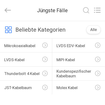
Media
Technology
Co.,
Jüngste Fälle
Ltd..
All
Rights
Reserved.
ZU
Beliebte Kategorien
Alle
HAUSE
Mikrokoaxialkabel
LVDS EDV-Kabel
PRODUKTE
LVDS-Kabel
MIPI-Kabel
VIDEOS
Kundenspezifischer 
Thunderbolt 4 Kabel
Kabelbaum
ÜBER
UNS
JST-Kabelbaum
Molex Kabel
WERKSBESICHTIGUNG