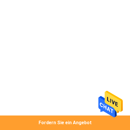
QUALITÄTSKONTROLLE
KONTAKT
MIT
UNS
NEUIGKEITEN
RECHTSSACHEN
BITTE
UM
Fordern Sie ein Angebot
EIN