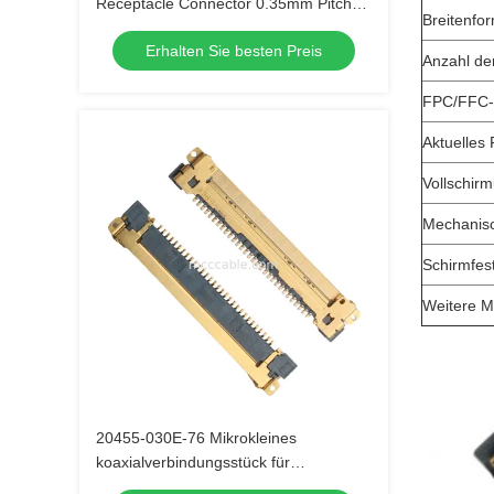
Receptacle Connector 0.35mm Pitch
Breitenfo
for Data Transmission
Erhalten Sie besten Preis
Anzahl de
FPC/FFC-
Aktuelles 
Vollschir
Mechanisc
Schirmfes
Weitere 
20455-030E-76 Mikrokleines
koaxialverbindungsstück für
elektronische Geräte