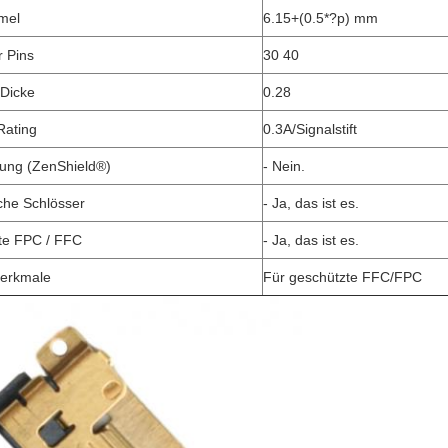
rmel
6.15+(0.5*?p) mm
r Pins
30 40
Dicke
0.28
Rating
0.3A/Signalstift
mung (ZenShield®)
- Nein.
he Schlösser
- Ja, das ist es.
te FPC / FFC
- Ja, das ist es.
Merkmale
Für geschützte FFC/FPC