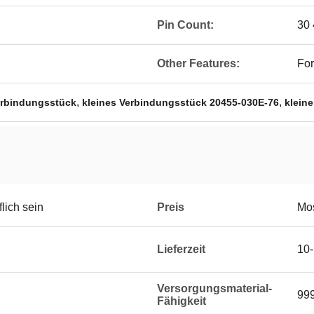
Pin Count:
30 
Other Features:
Fo
,
,
erbindungsstück
kleines Verbindungsstück 20455-030E-76
klein
lich sein
Preis
Mos
Lieferzeit
10-
Versorgungsmaterial-
99
Fähigkeit