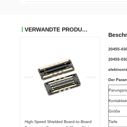
VERWANDTE PRODUKTE
Beschr
20455-030
20455-030
elektroni
Der Param
Parungsri
Kontaktwi
Größe
High-Speed Shielded Board-to-Board
Tiefe