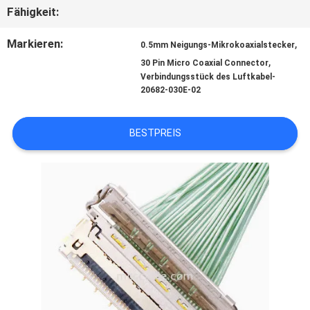
Fähigkeit:
BITTE
Markieren:
,
0.5mm Neigungs-Mikrokoaxialstecker
,
30 Pin Micro Coaxial Connector
UM
Verbindungsstück des Luftkabel-
20682-030E-02
EIN
BESTPREIS
ANGEBOT
SITEMAP
DATENSCHUTZRICHTLINIE