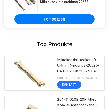
Mikrokoaxialanschluss 20682-
030E-02 Kabel-CA
Fortsetzen
Top Produkte
Mikrokoaxialstecker 40
0.4mm Neigungs-20525-
040E-02 Pin 20525 CA
Contact our sales MOQ:verhandelbar
KONTAKT
20143-020E-20F Mikro-
Koaxial-Antennenkabel-