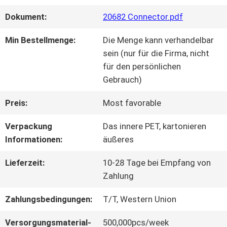
Dokument:
20682 Connector.pdf
WERKSBESICHTIGUNG
Min Bestellmenge:
Die Menge kann verhandelbar
sein (nur für die Firma, nicht
QUALITÄTSKONTROLLE
für den persönlichen
Gebrauch)
KONTAKT
Preis:
Most favorable
MIT
Verpackung
Das innere PET, kartonieren
Informationen:
äußeres
UNS
Lieferzeit:
10-28 Tage bei Empfang von
Zahlung
NEUIGKEITEN
Zahlungsbedingungen:
T/T, Western Union
RECHTSSACHEN
Versorgungsmaterial-
500,000pcs/week