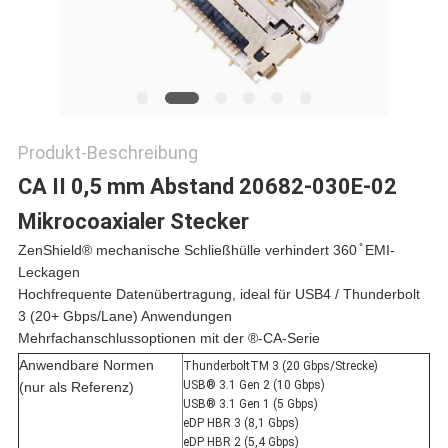
Produkt-Beschreibung
CA II 0,5 mm Abstand 20682-030E-02
Mikrocoaxialer Stecker
ZenShield® mechanische Schließhülle verhindert 360 ̊ EMI-
Leckagen
Hochfrequente Datenübertragung, ideal für USB4 / Thunderbolt
3 (20+ Gbps/Lane) Anwendungen
Mehrfachanschlussoptionen mit der ®-CA-Serie
Anwendbare Normen
ThunderboltTM 3 (20 Gbps/Strecke)
USB® 3.1 Gen 2 (10 Gbps)
(nur als Referenz)
USB® 3.1 Gen 1 (5 Gbps)
eDP HBR 3 (8,1 Gbps)
eDP HBR 2 (5,4 Gbps)