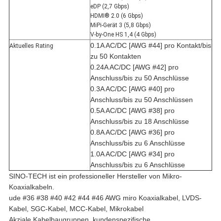
eDP (2,7 Gbps)
HDMI® 2.0 (6 Gbps)
MiPi-Gerät 3 (5,8 Gbps)
V-by-One HS 1,4 (4 Gbps)
0.1A AC/DC [AWG #44] pro Kontakt/bis
Aktuelles Rating
zu 50 Kontakten
0.24A AC/DC [AWG #42] pro
Anschluss/bis zu 50 Anschlüsse
0.3A AC/DC [AWG #40] pro
Anschluss/bis zu 50 Anschlüssen
0.5A AC/DC [AWG #38] pro
Anschluss/bis zu 18 Anschlüsse
0.8A AC/DC [AWG #36] pro
Anschluss/bis zu 6 Anschlüsse
1.0A AC/DC [AWG #34] pro
Anschluss/bis zu 6 Anschlüsse
SINO-TECH ist ein professioneller Hersteller von Mikro-
Koaxialkabeln.
ude #36 #38 #40 #42 #44 #46 AWG miro Koaxialkabel, LVDS-
Kabel, SGC-Kabel, MCC-Kabel, Mikrokabel
Akziale Kabelbaugruppen, kundenspezifische