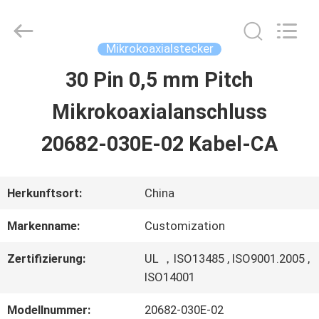
Sino-
Media
Technology
Co.,
Mikrokoaxialstecker
Ltd..
All
30 Pin 0,5 mm Pitch
ZU
Rights
Reserved.
Mikrokoaxialanschluss
HAUSE
20682-030E-02 Kabel-CA
PRODUKTE
Herkunftsort:
China
VIDEOS
Markenname:
Customization
Zertifizierung:
UL ，ISO13485 , ISO9001.2005 ,
ÜBER
ISO14001
UNS
Modellnummer:
20682-030E-02