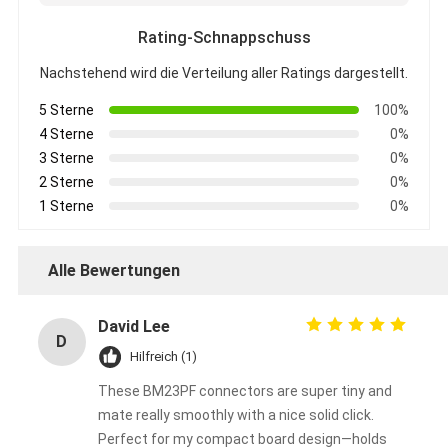
Rating-Schnappschuss
Nachstehend wird die Verteilung aller Ratings dargestellt.
5 Sterne
100%
4 Sterne
0%
3 Sterne
0%
2 Sterne
0%
1 Sterne
0%
Alle Bewertungen
David Lee
D
Hilfreich (1)
These BM23PF connectors are super tiny and
mate really smoothly with a nice solid click.
Perfect for my compact board design—holds