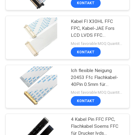
1
KONTAKT
QUALITÄTSKONTROLLE
Kabel FI X30HL FFC
157
FPC, Kabel-JAE Fors
KONTAKT
LCD LVDS FFC
MIT
LVDS-Kabel
Bildschirm
Most favorable MOQ:Quantität kann verkäuflich sein
UNS
KONTAKT
NEUIGKEITEN
Ich flexible Neigung
20453 Ffc Flachkabel-
40Pin 0.5mm für
RECHTSSACHEN
7
elektronisches
Most favorable MOQ:Quantität kann verkäuflich sein
KONTAKT
MIPI-Kabel
BITTE
UM
4 Kabel Pin FFC FPC,
Flachkabel Soems FFC
EIN
für Drucker lvds