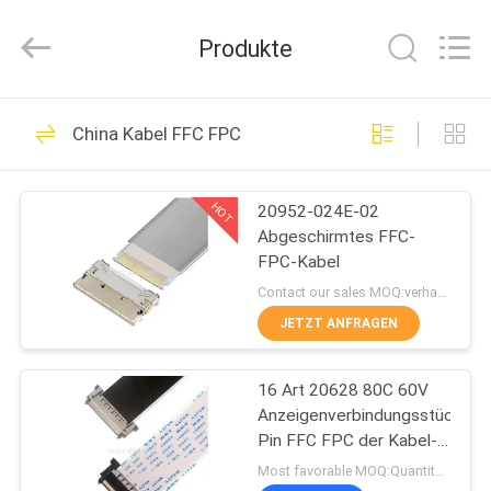
Media
Technology
Co.,
Produkte
Ltd..
All
Rights
Reserved.
ZU
303
China Kabel FFC FPC
HAUSE
Mikrokoaxialkabel
HOT
20952-024E-02
PRODUKTE
Abgeschirmtes FFC-
FPC-Kabel
VIDEOS
Contact our sales MOQ:verhandelbar
JETZT ANFRAGEN
77
ÜBER
16 Art 20628 80C 60V
UNS
LVDS EDV-Kabel
Anzeigenverbindungsstück
Pin FFC FPC der Kabel-
WERKSBESICHTIGUNG
0,5 Neigungs-A lvds VW
Most favorable MOQ:Quantität kann verkäuflich sein