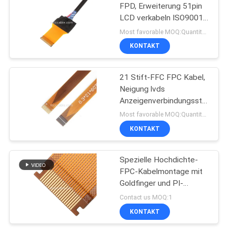
FPD, Erweiterung 51pin
LCD verkabeln ISO9001
33
Certicate 2008
Most favorable MOQ:Quantität kann verkäuflich sein
KONTAKT
JST-Kabelbaum
21 Stift-FFC FPC Kabel,
Neigung lvds
Anzeigenverbindungsstück
FPC flexibles Flachkabel-
Most favorable MOQ:Quantität kann verkäuflich sein
0.3mm
KONTAKT
34
Spezielle Hochdichte-
molex Kabel
FPC-Kabelmontage mit
Goldfinger und PI-
Stiffener
Contact us MOQ:1
KONTAKT