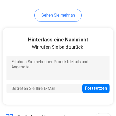
32
Sehen Sie mehr an
Hochgeschwindigkeitsu
Erweiterungs-Kabel
Hinterlass eine Nachricht
Wir rufen Sie bald zurück!
31
Kabel FFC FPC