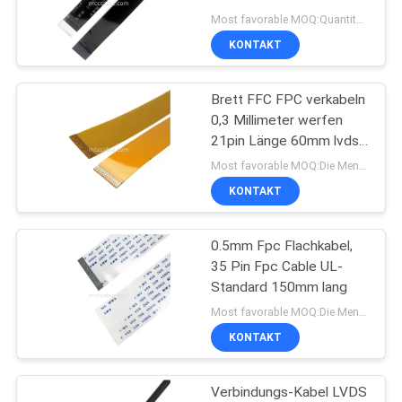
ANGEBOT
Anzeigenverbindungsstück
Most favorable MOQ:Quantität kann verkäuflich sein
KONTAKT
26
SITEMAP
Brett FFC FPC verkabeln
Thunderbolt 4 Kabel
0,3 Millimeter werfen
DATENSCHUTZRICHTLINIE
21pin Länge 60mm lvds
21
Most favorable MOQ:Die Menge kann verhandelbar sein (nur für die Firma, nicht für den persönlichen Gebrauch)
Stiftverbindungsstückkabel
KONTAKT
0.5mm Fpc Flachkabel,
165
35 Pin Fpc Cable UL-
Kundenspezifischer
Standard 150mm lang
Most favorable MOQ:Die Menge kann verhandelbar sein (nur für die Firma, nicht für den persönlichen Gebrauch)
Kabelbaum
KONTAKT
Verbindungs-Kabel LVDS