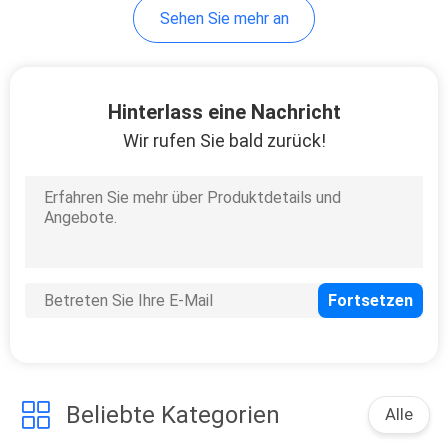
Sehen Sie mehr an
33
JST-Kabelbaum
Hinterlass eine Nachricht
Wir rufen Sie bald zurück!
34
molex Kabel
Beliebte Kategorien
Alle