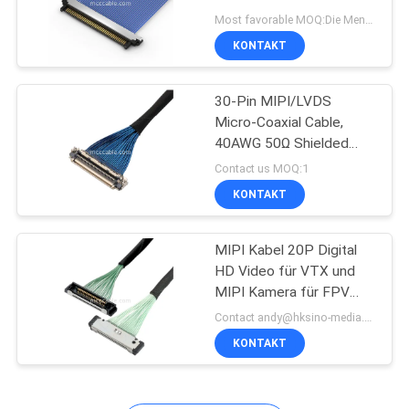
ANGEBOT
Anzeigenverbindungsstück
Most favorable MOQ:Die Menge kann verhandelbar sein (nur für die Firma, nicht für den persönlichen Gebrauch)
des Kamera-Kabel-
KONTAKT
0.4mm
26
SITEMAP
30-Pin MIPI/LVDS
Thunderbolt 4 Kabel
Micro-Coaxial Cable,
DATENSCHUTZRICHTLINIE
40AWG 50Ω Shielded
Wire Assembly
Contact us MOQ:1
KONTAKT
MIPI Kabel 20P Digital
165
HD Video für VTX und
Kundenspezifischer
MIPI Kamera für FPV
Flügel Längere Drohne
Contact andy@hksino-media.com MOQ:Verhandlungsfähig
Kabelbaum
KONTAKT