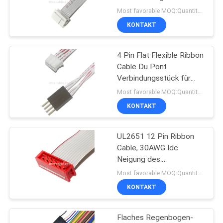
ANGEBOT
UL2651 10 zu
Most favorable MOQ:Quantität kann verkäuflich sein
weiblichem IDC
KONTAKT
26
SITEMAP
4 Pin Flat Flexible Ribbon
Thunderbolt 4 Kabel
Cable Du Pont
DATENSCHUTZRICHTLINIE
Verbindungsstück für
vorbildliches Kabel Rc-
Most favorable MOQ:Quantität kann verkäuflich sein
Hubschraubers
KONTAKT
UL2651 12 Pin Ribbon
165
Cable, 30AWG Idc
Kundenspezifischer
Neigung des
Verbindungsstück-Kabel-
Most favorable MOQ:Quantität kann verkäuflich sein
Kabelbaum
1.27mm
KONTAKT
Flaches Regenbogen-