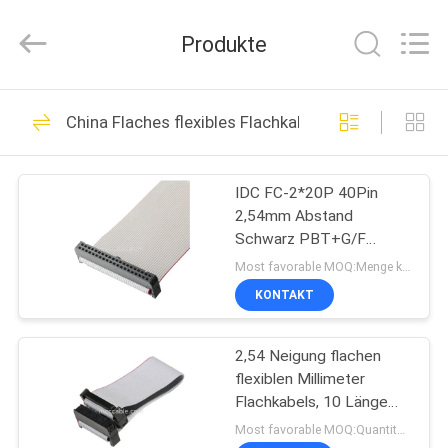
Media
Technology
Co.,
Produkte
Ltd..
All
Rights
Reserved.
ZU
303
China Flaches flexibles Flachkabel
HAUSE
Mikrokoaxialkabel
IDC FC-2*20P 40Pin
PRODUKTE
2,54mm Abstand
Schwarz PBT+G/F
VIDEOS
UL2651 28AWG Idc Flat
Most favorable MOQ:Menge kann verhandelbar sein
Ribbon Kabel 1,27mm
KONTAKT
Abstand OEM/ODM
77
ÜBER
2,54 Neigung flachen
UNS
LVDS EDV-Kabel
flexiblen Millimeter
Flachkabels, 10 Länge
WERKSBESICHTIGUNG
Pin IDC Kabel-60mm
Most favorable MOQ:Quantität kann verkäuflich sein