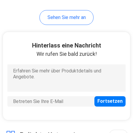
32
Sehen Sie mehr an
Hochgeschwindigkeitsu
Erweiterungs-Kabel
Hinterlass eine Nachricht
Wir rufen Sie bald zurück!
31
Kabel FFC FPC