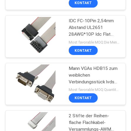
KONTAKT
QUALITÄTSKONTROLLE
IDC FC-10Pin 2,54mm
157
Abstand UL2651
KONTAKT
28AWG*10P Idc Flat
MIT
LVDS-Kabel
Ribbon Kabel 1,27mm
Most favorable MOQ:Die Menge kann verhandelbar sein (nur für die Firma, nicht für den persönlichen Gebrauch)
Abstand 10 Pin Für
UNS
KONTAKT
elektronische OEM/ODM
NEUIGKEITEN
Mann VGAs HDB15 zum
weiblichen
Verbindungsstück lvds
RECHTSSACHEN
7
Anzeigenverbindungsstück
Most favorable MOQ:Quantität kann verkäuflich sein
des Flachkabel-15pin
KONTAKT
MIPI-Kabel
BITTE
UM
2 Stifte der Reihen-
flache Flachkabel-
EIN
Versammlungs-AWM