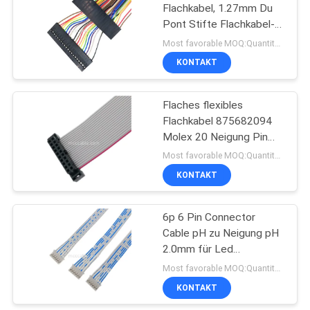
Flachkabel, 1.27mm Du
Pont Stifte Flachkabel-
33
20
Most favorable MOQ:Quantität kann verkäuflich sein
KONTAKT
JST-Kabelbaum
Flaches flexibles
Flachkabel 875682094
Molex 20 Neigung Pin
2.0mm
Most favorable MOQ:Quantität kann verkäuflich sein
KONTAKT
34
6p 6 Pin Connector
molex Kabel
Cable pH zu Neigung pH
2.0mm für Led
Bleischirm lvds
Most favorable MOQ:Quantität kann verkäuflich sein
Anzeigenverbindungsstück
KONTAKT