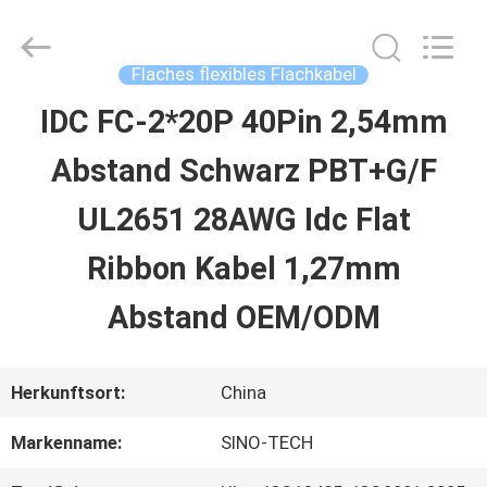
Sino-
Media
Technology
Co.,
Flaches flexibles Flachkabel
Ltd..
All
IDC FC-2*20P 40Pin 2,54mm
ZU
Rights
Reserved.
Abstand Schwarz PBT+G/F
HAUSE
UL2651 28AWG Idc Flat
PRODUKTE
Ribbon Kabel 1,27mm
Abstand OEM/ODM
VIDEOS
Herkunftsort:
China
ÜBER
Markenname:
SINO-TECH
UNS