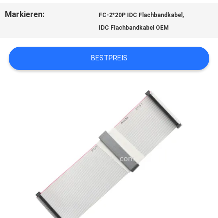
Markieren:
,
FC-2*20P IDC Flachbandkabel
IDC Flachbandkabel OEM
BITTE
UM
BESTPREIS
EIN
ANGEBOT
SITEMAP
DATENSCHUTZRICHTLINIE