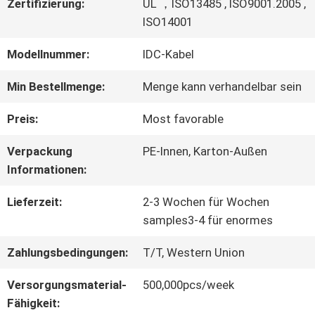
Zertifizierung:
UL ，ISO13485 , ISO9001.2005 ,
ISO14001
WERKSBESICHTIGUNG
Modellnummer:
IDC-Kabel
QUALITÄTSKONTROLLE
Min Bestellmenge:
Menge kann verhandelbar sein
Preis:
Most favorable
KONTAKT
Verpackung
PE-Innen, Karton-Außen
MIT
Informationen:
UNS
Lieferzeit:
2-3 Wochen für Wochen
samples3-4 für enormes
Zahlungsbedingungen:
T/T, Western Union
NEUIGKEITEN
Versorgungsmaterial-
500,000pcs/week
Fähigkeit:
RECHTSSACHEN