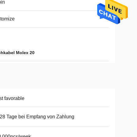
in
tomize
achkabel Molex 20
t favorable
28 Tage bei Empfang von Zahlung
0,000pcs/week