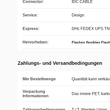
Connector:
IDC CABLE
Service:
Design
Express:
DHL FEDEX UPS TN
Hervorheben:
Flaches flexibles Flac
Zahlungs- und Versandbedingungen
Min Bestellmenge
Quantität kann verkäuf
Verpackung
Das innere PET, kart
Informationen
Zahlungsbedingungen
T / T, Western Union