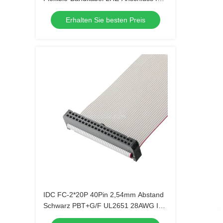
elektronische Audio-Projekte
Erhalten Sie besten Preis
IDC FC-2*20P 40Pin 2,54mm Abstand
Schwarz PBT+G/F UL2651 28AWG Idc
Flat Ribbon Kabel 1,27mm Abstand