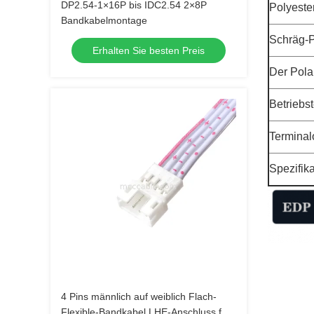
DP2.54-1×16P bis IDC2.54 2×8P
Polyeste
Bandkabelmontage
Schräg-P
Erhalten Sie besten Preis
Der Polar
Betriebs
Terminal
Spezifik
4 Pins männlich auf weiblich Flach-
Flexible-Bandkabel LHE-Anschluss für