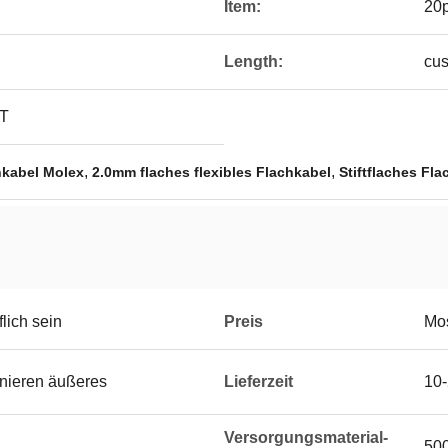
Item:
20p
Length:
cus
T
,
,
hkabel Molex
2.0mm flaches flexibles Flachkabel
Stiftflaches Fl
lich sein
Preis
Mos
onieren äußeres
Lieferzeit
10-
Versorgungsmaterial-
50