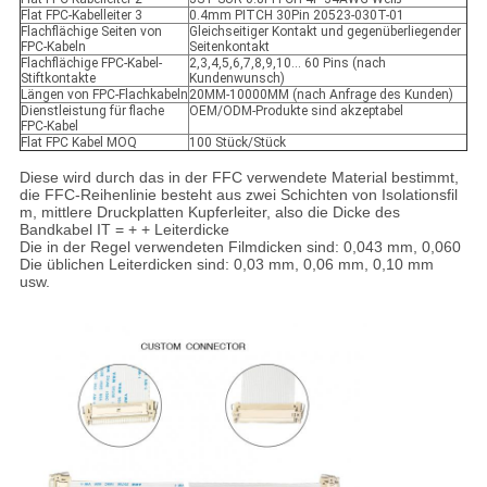
Flat FPC-Kabelleiter 3
0.4mm PITCH 30Pin 20523-030T-01
Flachflächige Seiten von
Gleichseitiger Kontakt und gegenüberliegender
FPC-Kabeln
Seitenkontakt
Flachflächige FPC-Kabel-
2,3,4,5,6,7,8,9,10... 60 Pins (nach
Stiftkontakte
Kundenwunsch)
Längen von FPC-Flachkabeln
20MM-10000MM (nach Anfrage des Kunden)
Dienstleistung für flache
OEM/ODM-Produkte sind akzeptabel
FPC-Kabel
Flat FPC Kabel MOQ
100 Stück/Stück
Diese wird durch das in der FFC verwendete Material bestimmt,
die FFC-Reihenlinie besteht aus zwei Schichten von Isolationsfil
m, mittlere Druckplatten Kupferleiter, also die Dicke des
Bandkabel IT = + + Leiterdicke
Die in der Regel verwendeten Filmdicken sind: 0,043 mm, 0,060
Die üblichen Leiterdicken sind: 0,03 mm, 0,06 mm, 0,10 mm
usw.