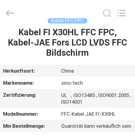
Media
Technology
Co.,
Ltd..
All
Kabel FFC FPC
Rights
Reserved.
Kabel FI X30HL FFC FPC,
ZU
Kabel-JAE Fors LCD LVDS FFC
HAUSE
Bildschirm
PRODUKTE
Herkunftsort:
China
VIDEOS
Markenname:
sino-tech
Zertifizierung:
UL ，ISO13485 , ISO9001.2005 ,
ÜBER
ISO14001
UNS
Modellnummer:
FFC-Kabel JAE FI-X30HL
Min Bestellmenge:
Quantität kann verkäuflich sein
WERKSBESICHTIGUNG