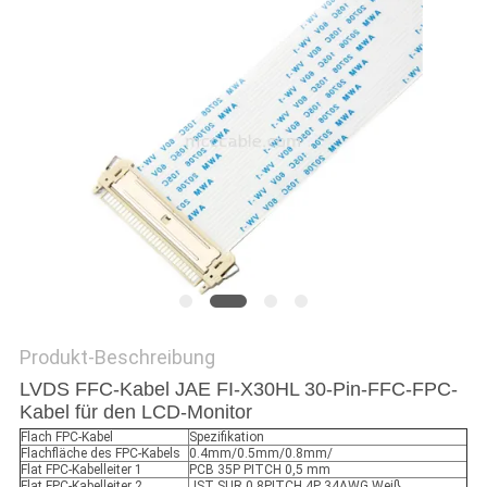
ANGEBOT
SITEMAP
DATENSCHUTZRICHTLINIE
Produkt-Beschreibung
LVDS FFC-Kabel JAE FI-X30HL 30-Pin-FFC-FPC-
Kabel für den LCD-Monitor
Flach FPC-Kabel
Spezifikation
Flachfläche des FPC-Kabels
0.4mm/0.5mm/0.8mm/
Flat FPC-Kabelleiter 1
PCB 35P PITCH 0,5 mm
Flat FPC-Kabelleiter 2
JST SUR 0.8PITCH 4P 34AWG Weiß