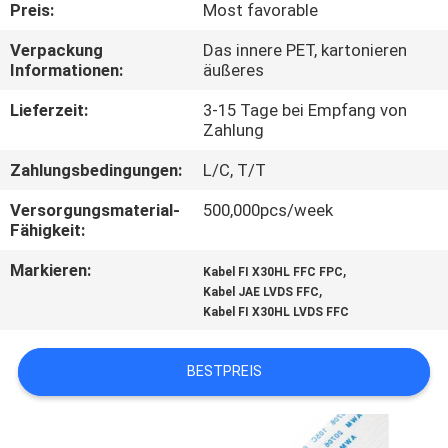
Preis:
Most favorable
QUALITÄTSKONTROLLE
Verpackung
Das innere PET, kartonieren
Informationen:
äußeres
KONTAKT
Lieferzeit:
3-15 Tage bei Empfang von
Zahlung
MIT
Zahlungsbedingungen:
L/C, T/T
UNS
Versorgungsmaterial-
500,000pcs/week
Fähigkeit:
NEUIGKEITEN
Markieren:
,
Kabel FI X30HL FFC FPC
,
Kabel JAE LVDS FFC
RECHTSSACHEN
Kabel FI X30HL LVDS FFC
BITTE
BESTPREIS
UM
EIN