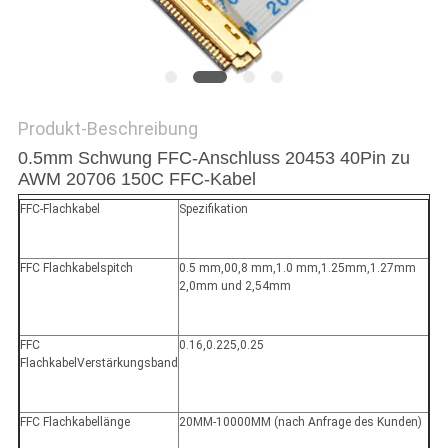
ANGEBOT
SITEMAP
Produkt-Beschreibung
DATENSCHUTZRICHTLINIE
0.5mm Schwung FFC-Anschluss 20453 40Pin zu
AWM 20706 150C FFC-Kabel
FFC-Flachkabel
Spezifikation
FFC Flachkabelspitch
0.5 mm,00,8 mm,1.0 mm,1.25mm,1.27mm
2,0mm und 2,54mm
FFC
0.16,0.225,0.25
FlachkabelVerstärkungsband
FFC Flachkabellänge
20MM-10000MM (nach Anfrage des Kunden)