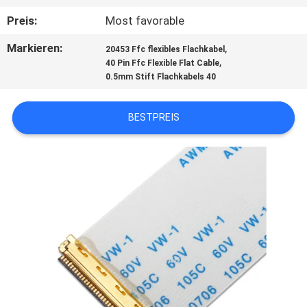
Preis:
Most favorable
QUALITÄTSKONTROLLE
Markieren:
,
20453 Ffc flexibles Flachkabel
,
40 Pin Ffc Flexible Flat Cable
KONTAKT
0.5mm Stift Flachkabels 40
MIT
UNS
BESTPREIS
NEUIGKEITEN
RECHTSSACHEN
BITTE
UM
EIN