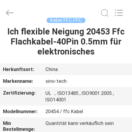
Media
Technology
Co.,
Ltd..
All
Kabel FFC FPC
Rights
Reserved.
Ich flexible Neigung 20453 Ffc
ZU
Flachkabel-40Pin 0.5mm für
HAUSE
elektronisches
PRODUKTE
Herkunftsort:
China
VIDEOS
Markenname:
sino-tech
Zertifizierung:
UL ，ISO13485 , ISO9001.2005 ,
ÜBER
ISO14001
UNS
Modellnummer:
20454 / ffc Kabel
Min
Quantität kann verkäuflich sein
WERKSBESICHTIGUNG
Bestellmenge: