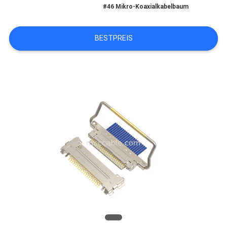
#46 Mikro-Koaxialkabelbaum
BITTE
BESTPREIS
UM
EIN
ANGEBOT
SITEMAP
DATENSCHUTZRICHTLINIE