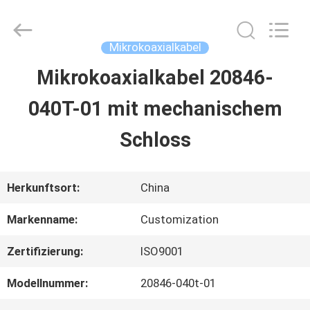
Sino-
Media
Technology
Co.,
Mikrokoaxialkabel
Ltd..
All
Mikrokoaxialkabel 20846-
ZU
Rights
Reserved.
040T-01 mit mechanischem
HAUSE
Schloss
PRODUKTE
Herkunftsort:
China
VIDEOS
Markenname:
Customization
Zertifizierung:
ISO9001
ÜBER
Modellnummer:
20846-040t-01
UNS