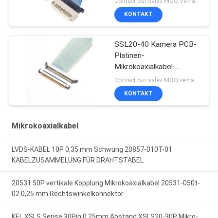
Contact our sales MOQ:Verhandelbar
KONTAKT
SSL20-40 Kamera PCB-
Platinen-
Mikrokoaxialkabel-
Steckverbinder
Contact our sales MOQ:verhandelbar
KONTAKT
Mikrokoaxialkabel
LVDS-KABEL 10P 0,35 mm Schwung 20857-010T-01
KABELZUSAMMELUNG FÜR DRAHTSTABEL
20531 50P vertikale Kopplung Mikrokoaxialkabel 20531-050t-
02 0,25 mm Rechtswinkelkonnektor
KEL XSLS Serise 30Pin 0,25mm Abstand XSLS20-30P Mikro-