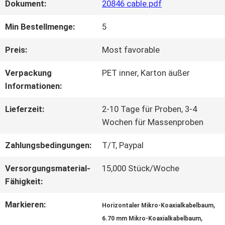
Dokument:
20846 cable.pdf
WERKSBESICHTIGUNG
Min Bestellmenge:
5
Preis:
Most favorable
QUALITÄTSKONTROLLE
Verpackung
PET inner, Karton äußer
Informationen:
KONTAKT
Lieferzeit:
2-10 Tage für Proben, 3-4
MIT
Wochen für Massenproben
UNS
Zahlungsbedingungen:
T/T, Paypal
Versorgungsmaterial-
15,000 Stück/Woche
NEUIGKEITEN
Fähigkeit:
Markieren:
,
Horizontaler Mikro-Koaxialkabelbaum
,
RECHTSSACHEN
6.70 mm Mikro-Koaxialkabelbaum