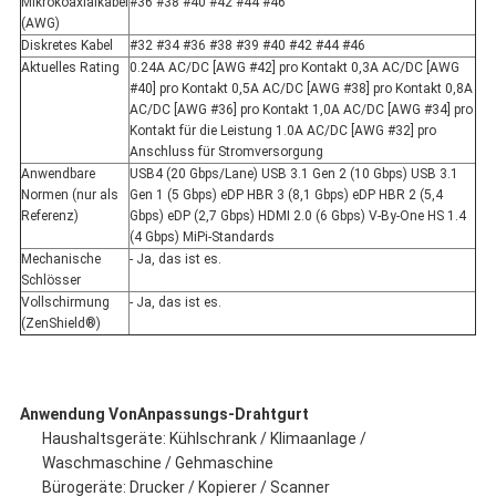
Mikrokoaxialkabel
#36 #38 #40 #42 #44 #46
(AWG)
Diskretes Kabel
#32 #34 #36 #38 #39 #40 #42 #44 #46
Aktuelles Rating
0.24A AC/DC [AWG #42] pro Kontakt 0,3A AC/DC [AWG
#40] pro Kontakt 0,5A AC/DC [AWG #38] pro Kontakt 0,8A
AC/DC [AWG #36] pro Kontakt 1,0A AC/DC [AWG #34] pro
Kontakt für die Leistung 1.0A AC/DC [AWG #32] pro
Anschluss für Stromversorgung
Anwendbare
USB4 (20 Gbps/Lane) USB 3.1 Gen 2 (10 Gbps) USB 3.1
Normen (nur als
Gen 1 (5 Gbps) eDP HBR 3 (8,1 Gbps) eDP HBR 2 (5,4
Referenz)
Gbps) eDP (2,7 Gbps) HDMI 2.0 (6 Gbps) V-By-One HS 1.4
(4 Gbps) MiPi-Standards
Mechanische
- Ja, das ist es.
Schlösser
Vollschirmung
- Ja, das ist es.
(ZenShield®)
Anwendung
Von
Anpassungs-Drahtgurt
Haushaltsgeräte: Kühlschrank / Klimaanlage /
Waschmaschine / Gehmaschine
Bürogeräte: Drucker / Kopierer / Scanner