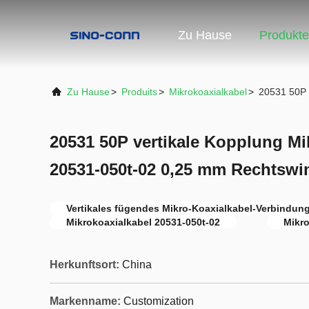
Zu Hause
Produkte
Zu Hause
>
Produits
>
Mikrokoaxialkabel
>
20531 50P 
20531 50P vertikale Kopplung Mi
20531-050t-02 0,25 mm Rechtswi
Vertikales fügendes Mikro-Koaxialkabel-Verbindun
Mikrokoaxialkabel 20531-050t-02
Mikro
Herkunftsort:
China
Markenname:
Customization