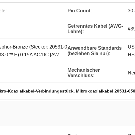
eter
Pin Count:
30 
Getrenntes Kabel (AWG-
#39
Lehre):
osphor-Bronze (Stecker: 20531-0
USB
Anwendbare Standards
(beziehen Sie nur):
533-0 ** E) 0.15A AC/DC [AW
HS 
Mechanischer
Ne
Verschluss:
,
ikro-Koaxialkabel-Verbindungsstück
Mikrokoaxialkabel 20531-050