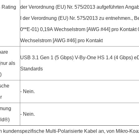
s Rating
der Verordnung (EU) Nr. 575/2013 aufgeführten Anga
I der Verordnung (EU) Nr. 575/2013 zu entnehmen., Be
0**E-01) 0,19A Wechselstrom [AWG #44] pro Kontakt 
Wechselstrom [AWG #46] pro Kontakt
are
USB 3.1 Gen 1 (5 Gbps) V-By-One HS 1.4 (4 Gbps) eD
nur als
Standards
)
sche
- Nein.
r
rmung
- Nein.
ld®)
n kundenspezifische Multi-Polarisierte Kabel an, von Mikro-Koa