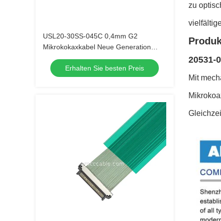
zu optis
vielfälti
USL20-30SS-045C 0,4mm G2
Produk
Mikrokokaxkabel Neue Generation
Version mit geringerer Einsetzkraft
20531-0
Erhalten Sie besten Preis
Mit mech
Mikrokoa
Gleichzei