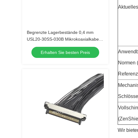
Aktuelle
Begrenzte Lagerbestände 0,4 mm
USL20-30SS-030B Mikrokoaxialkabel,
schnelle Lieferung für Kamera-OEM-
Anwendb
Erhalten Sie besten Preis
Großbestellungen
Normen (
Referenz
Mechani
Schlösse
Vollschi
(ZenShie
Wir biete