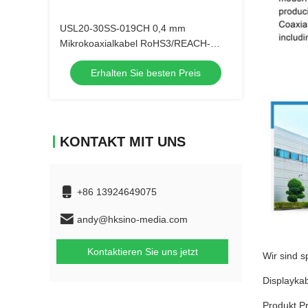
USL20-30SS-019CH 0,4 mm
Mikrokoaxialkabel RoHS3/REACH-
konform für EU-Automobilhersteller
Erhalten Sie besten Preis
KONTAKT MIT UNS
+86 13924649075
andy@hksino-media.com
Kontaktieren Sie uns jetzt
Wir sind s
Displayka
Produkt Pr