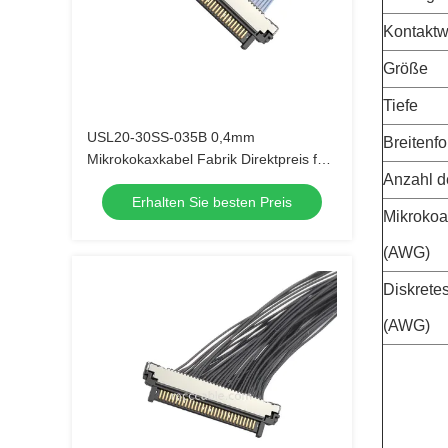
Kontaktw
Größe
Tiefe
USL20-30SS-035B 0,4mm
Breitenf
Mikrokokaxkabel Fabrik Direktpreis für
Anzahl d
1000+ Stück Bestellungen
Erhalten Sie besten Preis
Mikrokoa
(AWG)
Diskrete
(AWG)