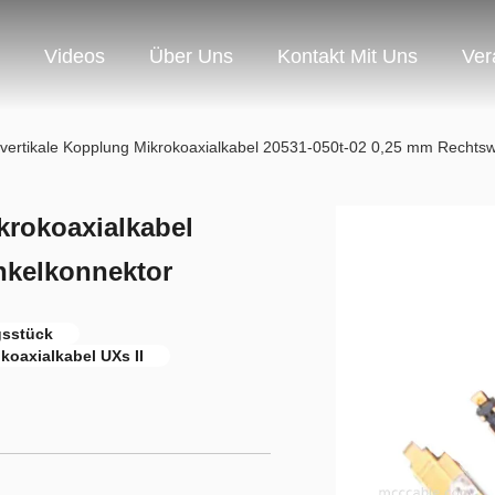
Videos
Über Uns
Kontakt Mit Uns
Ver
vertikale Kopplung Mikrokoaxialkabel 20531-050t-02 0,25 mm Rechtsw
krokoaxialkabel
nkelkonnektor
gsstück
koaxialkabel UXs II