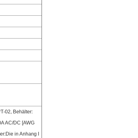
T-02, Behälter:
,10A AC/DC [AWG
er:Die in Anhang I