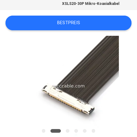
XSLS20-30P Mikro-Koaxialkabel
BITTE
BESTPREIS
UM
EIN
ANGEBOT
SITEMAP
DATENSCHUTZRICHTLINIE