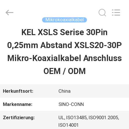
Sino-
Media
Technology
Co.,
Mikrokoaxialkabel
Ltd..
All
KEL XSLS Serise 30Pin
ZU
Rights
Reserved.
0,25mm Abstand XSLS20-30P
HAUSE
Mikro-Koaxialkabel Anschluss
PRODUKTE
OEM / ODM
VIDEOS
Herkunftsort:
China
Markenname:
SINO-CONN
ÜBER
Zertifizierung:
UL, ISO13485, ISO9001.2005,
UNS
ISO14001