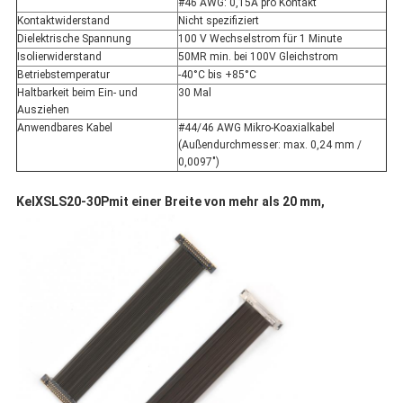
#46 AWG: 0,15A pro Kontakt
Kontaktwiderstand
Nicht spezifiziert
Dielektrische Spannung
100 V Wechselstrom für 1 Minute
Isolierwiderstand
50MR min. bei 100V Gleichstrom
Betriebstemperatur
-40°C bis +85°C
Haltbarkeit beim Ein- und
30 Mal
Ausziehen
Anwendbares Kabel
#44/46 AWG Mikro-Koaxialkabel
(Außendurchmesser: max. 0,24 mm /
0,0097")
Kel
XSLS20-30P
mit einer Breite von mehr als 20 mm,