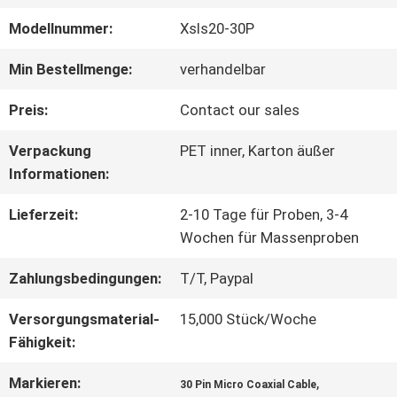
Modellnummer:
Xsls20-30P
WERKSBESICHTIGUNG
Min Bestellmenge:
verhandelbar
QUALITÄTSKONTROLLE
Preis:
Contact our sales
Verpackung
PET inner, Karton äußer
KONTAKT
Informationen:
MIT
Lieferzeit:
2-10 Tage für Proben, 3-4
Wochen für Massenproben
UNS
Zahlungsbedingungen:
T/T, Paypal
Versorgungsmaterial-
15,000 Stück/Woche
NEUIGKEITEN
Fähigkeit:
Markieren:
,
RECHTSSACHEN
30 Pin Micro Coaxial Cable