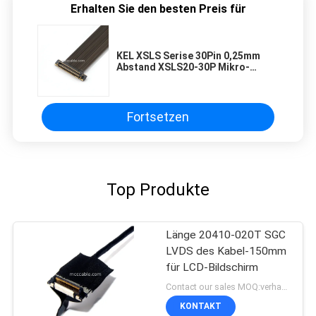
Erhalten Sie den besten Preis für
KEL XSLS Serise 30Pin 0,25mm
Abstand XSLS20-30P Mikro-
Koaxialkabel Anschluss OEM /
ODM
Fortsetzen
Top Produkte
Länge 20410-020T SGC
LVDS des Kabel-150mm
für LCD-Bildschirm
Contact our sales MOQ:verhandelbar
KONTAKT