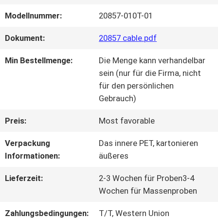
Modellnummer:
20857-010T-01
WERKSBESICHTIGUNG
Dokument:
20857 cable.pdf
QUALITÄTSKONTROLLE
Min Bestellmenge:
Die Menge kann verhandelbar
sein (nur für die Firma, nicht
für den persönlichen
KONTAKT
Gebrauch)
MIT
Preis:
Most favorable
UNS
Verpackung
Das innere PET, kartonieren
Informationen:
äußeres
NEUIGKEITEN
Lieferzeit:
2-3 Wochen für Proben3-4
Wochen für Massenproben
RECHTSSACHEN
Zahlungsbedingungen:
T/T, Western Union