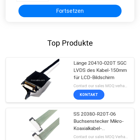
Fortsetzen
Top Produkte
Länge 20410-020T SGC
LVDS des Kabel-150mm
für LCD-Bildschirm
Contact our sales MOQ:verhandelbar
KONTAKT
SS 20380-R20T-06
Buchsenstecker Mikro-
Koaxialkabel-
Steckverbinder
Contact our sales MOQ:Verhandelbar