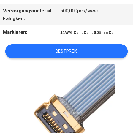
Versorgungsmaterial-
500,000pcs/week
BITTE
Fähigkeit:
UM
Markieren:
,
,
44AWG Ca II
Ca II
0.35mm Ca II
EIN
BESTPREIS
ANGEBOT
SITEMAP
DATENSCHUTZRICHTLINIE