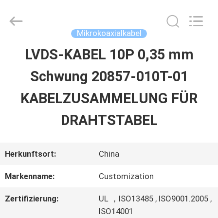
Sino-
Media
Technology
Co.,
Mikrokoaxialkabel
Ltd..
All
LVDS-KABEL 10P 0,35 mm
ZU
Rights
Reserved.
Schwung 20857-010T-01
HAUSE
KABELZUSAMMELUNG FÜR
PRODUKTE
DRAHTSTABEL
VIDEOS
Herkunftsort:
China
Markenname:
Customization
ÜBER
Zertifizierung:
UL ，ISO13485 , ISO9001.2005 ,
UNS
ISO14001