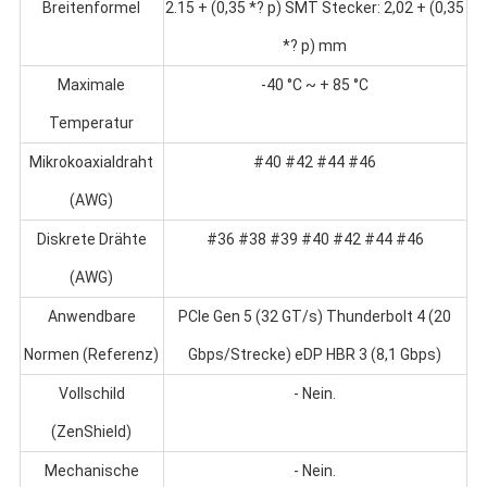
Breitenformel
2.15 + (0,35 *? p) SMT Stecker: 2,02 + (0,35
*? p) mm
Maximale
-40 °C ~ + 85 °C
Temperatur
Mikrokoaxialdraht
#40 #42 #44 #46
(AWG)
Diskrete Drähte
#36 #38 #39 #40 #42 #44 #46
(AWG)
Anwendbare
PCIe Gen 5 (32 GT/s) Thunderbolt 4 (20
Normen (Referenz)
Gbps/Strecke) eDP HBR 3 (8,1 Gbps)
Vollschild
- Nein.
(ZenShield)
Mechanische
- Nein.