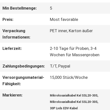
Min Bestellmenge:
5
WERKSBESICHTIGUNG
Preis:
Most favorable
QUALITÄTSKONTROLLE
Verpackung
PET inner, Karton äußer
Informationen:
KONTAKT
Lieferzeit:
2-10 Tage für Proben, 3-4
Wochen für Massenproben
MIT
Zahlungsbedingungen:
T/T, Paypal
UNS
Versorgungsmaterial-
15,000 Stück/Woche
Fähigkeit:
NEUIGKEITEN
Markieren:
,
Mikrokoaxialkabel Kel SSL20-30S
,
Mikrokoaxialkabel Kel SSL20-30S
RECHTSSACHEN
30P Lvds EDV-Kabel