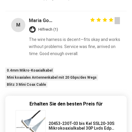
Maria Gonzalez
M
Hilfreich (1)
The wire harness is decent—fits okay and works
without problems. Service was fine, arrived on
time. Good enough overall.
0.4mm Mikro-Koaxialkabel
Mini koaxiales Antennenkabel mit 20 Gbps/des Wegs
Blitz 3 Mini Coax Cable
Erhalten Sie den besten Preis für
20453-230T-03 bis Kel SSL20-30S
Mikrokoaxialkabel 30P Lvds Edp