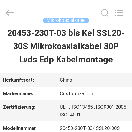
Sino-
Media
Technology
Co.,
Mikrokoaxialkabel
Ltd..
All
20453-230T-03 bis Kel SSL20-
ZU
Rights
Reserved.
30S Mikrokoaxialkabel 30P
HAUSE
Lvds Edp Kabelmontage
PRODUKTE
Herkunftsort:
China
VIDEOS
Markenname:
Customization
Zertifizierung:
UL ，ISO13485 , ISO9001.2005 ,
ÜBER
ISO14001
UNS
Modellnummer:
20453-230T-03/ SSL20-30S