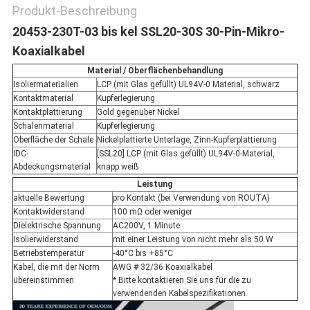
Produkt-Beschreibung
20453-230T-03 bis kel SSL20-30S 30-Pin-Mikro-
Koaxialkabel
Material / Oberflächenbehandlung
Isoliermaterialien
LCP (mit Glas gefüllt) UL94V-0 Material, schwarz
Kontaktmaterial
Kupferlegierung
Kontaktplattierung
Gold gegenüber Nickel
Schalenmaterial
Kupferlegierung
Oberfläche der Schale
Nickelplattierte Unterlage, Zinn-Kupferplattierung
IDC-
[SSL20] LCP (mit Glas gefüllt) UL94V-0-Material,
Abdeckungsmaterial
knapp weiß
Leistung
aktuelle Bewertung
pro Kontakt (bei Verwendung von ROUTA)
Kontaktwiderstand
100 mΩ oder weniger
Dielektrische Spannung
AC200V, 1 Minute
Isolierwiderstand
mit einer Leistung von nicht mehr als 50 W
Betriebstemperatur
-40°C bis +85°C
Kabel, die mit der Norm
AWG # 32/36 Koaxialkabel
übereinstimmen
* Bitte kontaktieren Sie uns für die zu
verwendenden Kabelspezifikationen.