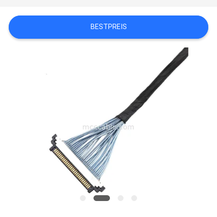
BESTPREIS
BITTE
UM
EIN
ANGEBOT
SITEMAP
DATENSCHUTZRICHTLINIE