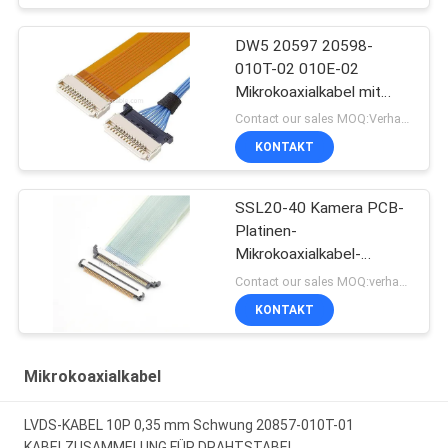
DW5 20597 20598-
010T-02 010E-02
Mikrokoaxialkabel mit
Stecker
Contact our sales MOQ:Verhandelbar
KONTAKT
SSL20-40 Kamera PCB-
Platinen-
Mikrokoaxialkabel-
Steckverbinder
Contact our sales MOQ:verhandelbar
KONTAKT
Mikrokoaxialkabel
LVDS-KABEL 10P 0,35 mm Schwung 20857-010T-01
KABELZUSAMMELUNG FÜR DRAHTSTABEL