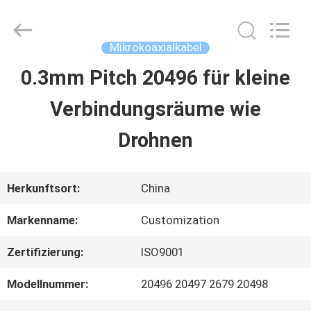
Sino-
Media
Technology
Co.,
Mikrokoaxialkabel
Ltd..
All
0.3mm Pitch 20496 für kleine
ZU
Rights
Reserved.
Verbindungsräume wie
HAUSE
Drohnen
PRODUKTE
Herkunftsort:
China
VIDEOS
Markenname:
Customization
Zertifizierung:
ISO9001
ÜBER
Modellnummer:
20496 20497 2679 20498
UNS