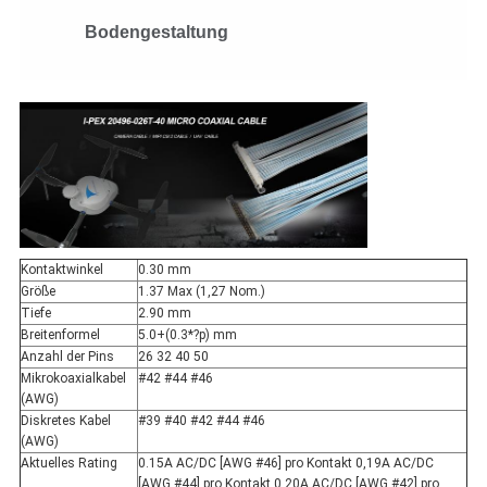
Bodengestaltung
Kontaktwinkel
0.30 mm
Größe
1.37 Max (1,27 Nom.)
Tiefe
2.90 mm
Breitenformel
5.0+(0.3*?p) mm
Anzahl der Pins
26 32 40 50
Mikrokoaxialkabel
#42 #44 #46
(AWG)
Diskretes Kabel
#39 #40 #42 #44 #46
(AWG)
Aktuelles Rating
0.15A AC/DC [AWG #46] pro Kontakt 0,19A AC/DC
[AWG #44] pro Kontakt 0,20A AC/DC [AWG #42] pro