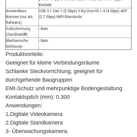
Kontakt
Anwendbare
USB 3.1 Gen 1 (5 Gbps) V-By-One HS 1.4 (4 Gbps) eDP
Normen (nur als
(2.7 Gbps) MiPi-Standards
Referenz)
Vollschirmung
- Nein.
(ZenShield®)
Mechanische
- Nein.
Schlösser
Produktvorteile:
Geeignet für kleine Verbindungsräume
Schlanke Steckvorrichtung, geeignet für
durchgehende Baugruppen
EMI-Schutz und mehrpunktige Bodengestaltung
Kontaktspitch (mm): 0.300
Anwendungen:
1.Digitale Videokamera
2.Digitale Standkamera
3- Überwachungskamera.