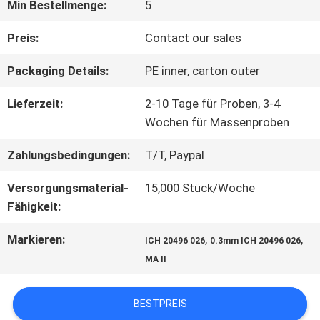
Min Bestellmenge:
5
WERKSBESICHTIGUNG
Preis:
Contact our sales
Packaging Details:
PE inner, carton outer
QUALITÄTSKONTROLLE
Lieferzeit:
2-10 Tage für Proben, 3-4
Wochen für Massenproben
KONTAKT
Zahlungsbedingungen:
T/T, Paypal
MIT
Versorgungsmaterial-
15,000 Stück/Woche
UNS
Fähigkeit:
Markieren:
,
,
ICH 20496 026
0.3mm ICH 20496 026
NEUIGKEITEN
MA II
BESTPREIS
RECHTSSACHEN