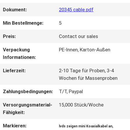
Dokument:
20345 cable.pdf
WERKSBESICHTIGUNG
Min Bestellmenge:
5
QUALITÄTSKONTROLLE
Preis:
Contact our sales
Verpackung
PE-Innen, Karton-Außen
KONTAKT
Informationen:
MIT
Lieferzeit:
2-10 Tage für Proben, 3-4
Wochen für Massenproben
UNS
Zahlungsbedingungen:
T/T, Paypal
NEUIGKEITEN
Versorgungsmaterial-
15,000 Stück/Woche
Fähigkeit:
Markieren:
,
RECHTSSACHEN
lvds zeigen mini Koaxialkabel an