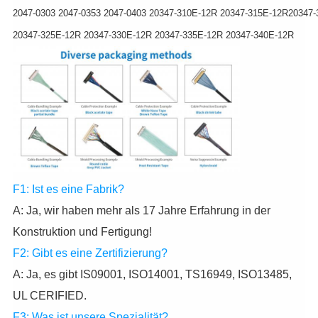
2047-0303 2047-0353 2047-0403 20347-310E-12R 20347-315E-12R
20347-
20347-325E-12R 20347-330E-12R 20347-335E-12R 20347-340E-12R
F1: Ist es eine Fabrik?
A: Ja, wir haben mehr als 17 Jahre Erfahrung in der
Konstruktion und Fertigung!
F2: Gibt es eine Zertifizierung?
A: Ja, es gibt IS09001, ISO14001, TS16949, ISO13485,
UL CERIFIED.
F3: Was ist unsere Spezialität?