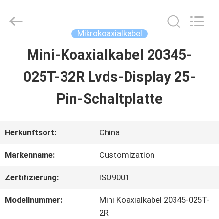
Sino-
Media
Technology
Co.,
Mikrokoaxialkabel
Ltd..
All
Mini-Koaxialkabel 20345-
ZU
Rights
Reserved.
025T-32R Lvds-Display 25-
HAUSE
Pin-Schaltplatte
PRODUKTE
Herkunftsort:
China
VIDEOS
Markenname:
Customization
Zertifizierung:
ISO9001
ÜBER
Modellnummer:
Mini Koaxialkabel 20345-025T-
UNS
2R