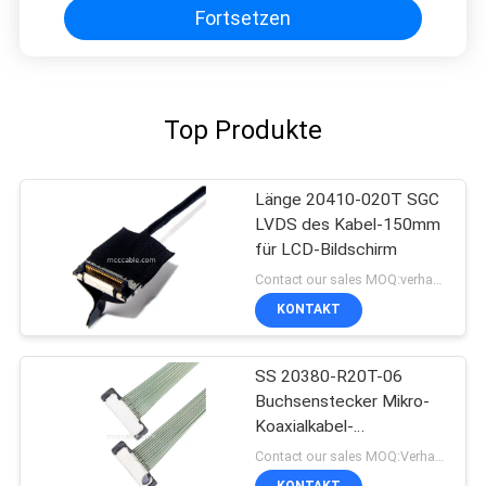
Fortsetzen
Top Produkte
Länge 20410-020T SGC
LVDS des Kabel-150mm
für LCD-Bildschirm
Contact our sales MOQ:verhandelbar
KONTAKT
SS 20380-R20T-06
Buchsenstecker Mikro-
Koaxialkabel-
Steckverbinder
Contact our sales MOQ:Verhandelbar