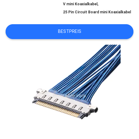
,
V mini Koaxialkabel
25 Pin Circuit Board mini Koaxialkabel
BITTE
BESTPREIS
UM
EIN
ANGEBOT
SITEMAP
DATENSCHUTZRICHTLINIE