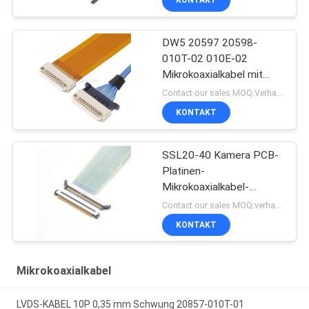
KONTAKT
DW5 20597 20598-
010T-02 010E-02
Mikrokoaxialkabel mit
Stecker
Contact our sales MOQ:Verhandelbar
KONTAKT
SSL20-40 Kamera PCB-
Platinen-
Mikrokoaxialkabel-
Steckverbinder
Contact our sales MOQ:verhandelbar
KONTAKT
Mikrokoaxialkabel
LVDS-KABEL 10P 0,35 mm Schwung 20857-010T-01