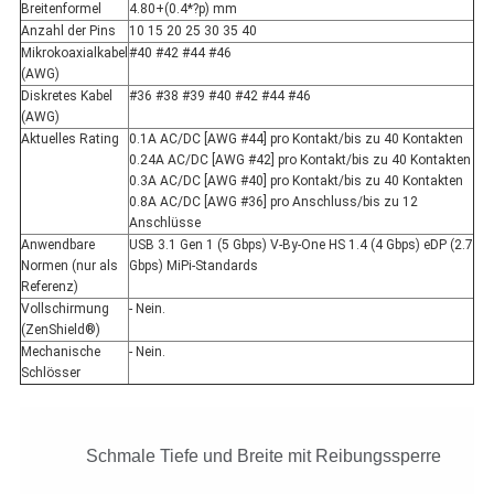
Breitenformel
4.80+(0.4*?p) mm
Anzahl der Pins
10 15 20 25 30 35 40
Mikrokoaxialkabel
#40 #42 #44 #46
(AWG)
Diskretes Kabel
#36 #38 #39 #40 #42 #44 #46
(AWG)
Aktuelles Rating
0.1A AC/DC [AWG #44] pro Kontakt/bis zu 40 Kontakten
0.24A AC/DC [AWG #42] pro Kontakt/bis zu 40 Kontakten
0.3A AC/DC [AWG #40] pro Kontakt/bis zu 40 Kontakten
0.8A AC/DC [AWG #36] pro Anschluss/bis zu 12
Anschlüsse
Anwendbare
USB 3.1 Gen 1 (5 Gbps) V-By-One HS 1.4 (4 Gbps) eDP (2.7
Normen (nur als
Gbps) MiPi-Standards
Referenz)
Vollschirmung
- Nein.
(ZenShield®)
Mechanische
- Nein.
Schlösser
Schmale Tiefe und Breite mit Reibungssperre