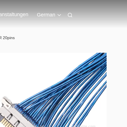
anstaltungen
German
R 20pins