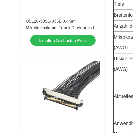
Tiefe
Breitenf
USL20-30SS-035B 0,4mm
Anzahl d
Mikrokokaxkabel Fabrik Direktpreis für
1000+ Stück Bestellungen
Mikrokoa
Erhalten Sie besten Preis
(AWG)
Diskrete
(AWG)
Aktuelle
Anwendb