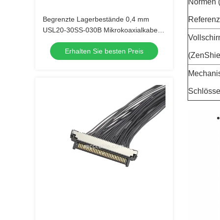
Normen (
Begrenzte Lagerbestände 0,4 mm
Referenz
USL20-30SS-030B Mikrokoaxialkabel,
Vollschi
schnelle Lieferung für Kamera-OEM-
Erhalten Sie besten Preis
Großbestellungen
(ZenShie
Mechani
Schlösse