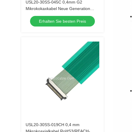
USL20-30SS-045C 0,4mm G2
Mikrokokaxkabel Neue Generation
Version mit geringerer Einsetzkraft
Erhalten Sie besten Preis
USL20-30SS-019CH 0,4 mm
Mikrokoaxialkabel RoHS3/REACH-