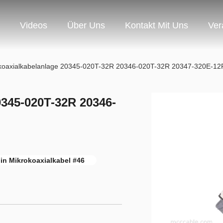
Videos
Über Uns
Kontakt Mit Uns
Ver
koaxialkabelanlage 20345-020T-32R 20346-020T-32R 20347-320E-12
0345-020T-32R 20346-
in Mikrokoaxialkabel #46