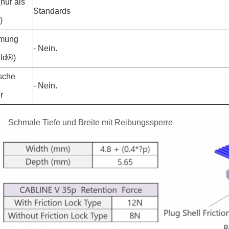
nur als
Standards
)
rmung
- Nein.
ld®)
sche
- Nein.
r
Schmale Tiefe und Breite mit Reibungssperre