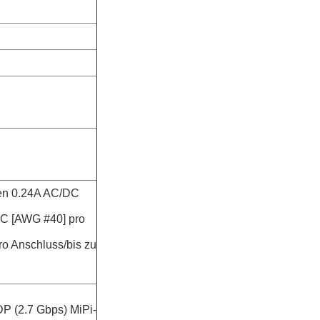
ten 0.24A AC/DC
DC [AWG #40] pro
o Anschluss/bis zu
P (2.7 Gbps) MiPi-