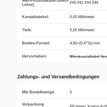
Mikro-Koaxialkabel (AWG-
#40 #42 #44 #46
Lehre):
Kontaktwinkel:
0,40 Millimeter
Tiefe:
5,65 Millimeter
Breiten-Formel:
4,80+(0,4*?p) mm
Hervorheben:
Mikrokoaxialkabel-Ve
Zahlungs- und Versandbedingungen
Min Bestellmenge
5
Verpackung
PE-Innen, Karton-Au