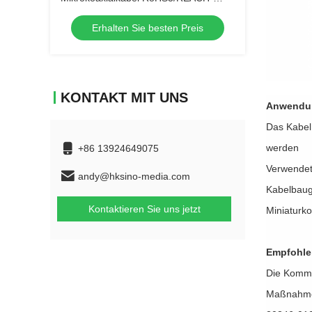
konform für EU-Automobilhersteller
Erhalten Sie besten Preis
KONTAKT MIT UNS
Anwendun
Das Kabel
werden
+86 13924649075
Verwendet 
andy@hksino-media.com
Kabelbaug
Kontaktieren Sie uns jetzt
Miniaturk
Empfohle
Die Kommi
Maßnahmen