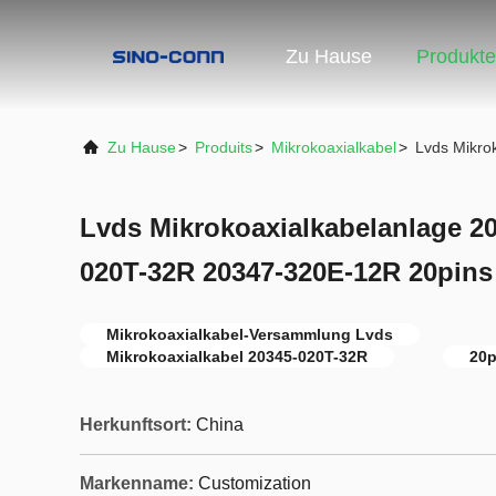
Zu Hause
Produkte
Zu Hause
>
Produits
>
Mikrokoaxialkabel
>
Lvds Mikro
Lvds Mikrokoaxialkabelanlage 2
020T-32R 20347-320E-12R 20pins
Mikrokoaxialkabel-Versammlung Lvds
Mikrokoaxialkabel 20345-020T-32R
20p
Herkunftsort:
China
Markenname:
Customization