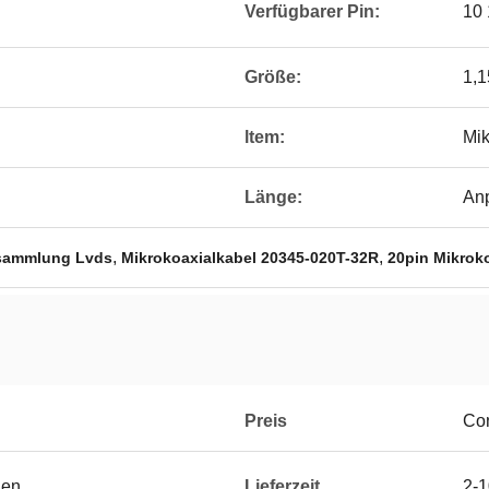
Verfügbarer Pin:
10 
Größe:
1,1
ltem:
Mik
Länge:
An
,
,
rsammlung Lvds
Mikrokoaxialkabel 20345-020T-32R
20pin Mikrok
Preis
Con
ßen
Lieferzeit
2-1