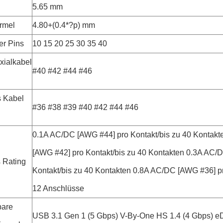
5.65 mm
ormel
4.80+(0.4*?p) mm
er Pins
10 15 20 25 30 35 40
xialkabel
#40 #42 #44 #46
s Kabel
#36 #38 #39 #40 #42 #44 #46
0.1A AC/DC [AWG #44] pro Kontakt/bis zu 40 Kontak
[AWG #42] pro Kontakt/bis zu 40 Kontakten 0.3A AC/
s Rating
Kontakt/bis zu 40 Kontakten 0.8A AC/DC [AWG #36] pr
12 Anschlüsse
are
USB 3.1 Gen 1 (5 Gbps) V-By-One HS 1.4 (4 Gbps) eD