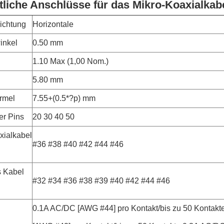
tliche Anschlüsse für das Mikro-Koaxialkab
ichtung
Horizontale
inkel
0.50 mm
1.10 Max (1,00 Nom.)
5.80 mm
ormel
7.55+(0.5*?p) mm
er Pins
20 30 40 50
xialkabel
#36 #38 #40 #42 #44 #46
s Kabel
#32 #34 #36 #38 #39 #40 #42 #44 #46
0.1A AC/DC [AWG #44] pro Kontakt/bis zu 50 Kontak