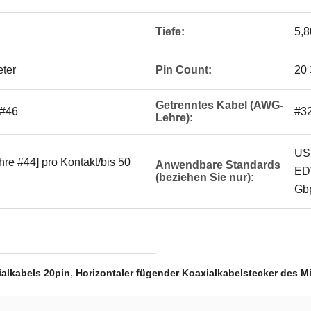
Tiefe:
5,8
eter
Pin Count:
20 
Getrenntes Kabel (AWG-
 #46
#32
Lehre):
US
e #44] pro Kontakt/bis 50
Anwendbare Standards
ED
(beziehen Sie nur):
Gbp
,
ialkabels 20pin
Horizontaler fügender Koaxialkabelstecker des M