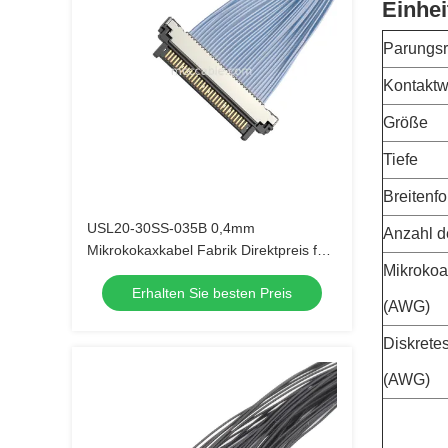
Einhei
Parungsr
Kontaktw
Größe
Tiefe
Breitenf
USL20-30SS-035B 0,4mm
Anzahl d
Mikrokokaxkabel Fabrik Direktpreis für
Mikrokoa
1000+ Stück Bestellungen
Erhalten Sie besten Preis
(AWG)
Diskrete
(AWG)