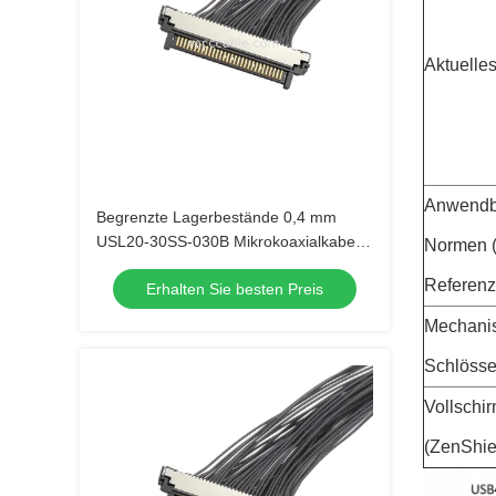
Aktuelle
Anwendb
Begrenzte Lagerbestände 0,4 mm
USL20-30SS-030B Mikrokoaxialkabel,
Normen (
schnelle Lieferung für Kamera-OEM-
Referenz
Erhalten Sie besten Preis
Großbestellungen
Mechani
Schlösse
Vollschi
(ZenShie