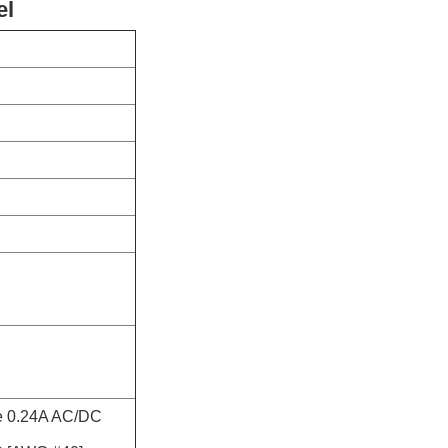
el
te 0.24A AC/DC