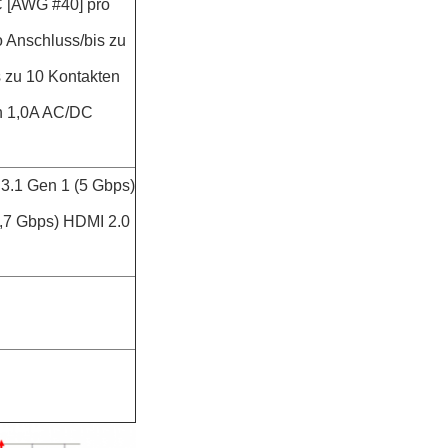
C [AWG #40] pro
 Anschluss/bis zu
 zu 10 Kontakten
en 1,0A AC/DC
3.1 Gen 1 (5 Gbps)
,7 Gbps) HDMI 2.0