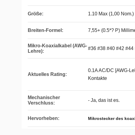
Größe:
1.10 Max (1,00 Nom.)
Breiten-Formel:
7,55+ (0.5*? P) Millim
Mikro-Koaxialkabel (AWG-
#36 #38 #40 #42 #44
Lehre):
0.1A AC/DC [AWG-Lehr
Aktuelles Rating:
Kontakte
Mechanischer
- Ja, das ist es.
Verschluss:
Hervorheben:
Mikrostecker des koax