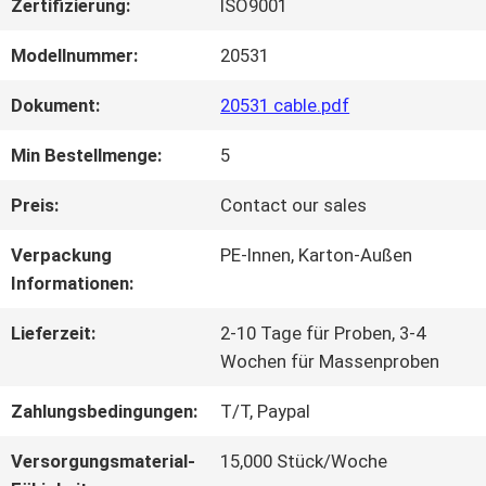
Zertifizierung:
ISO9001
WERKSBESICHTIGUNG
Modellnummer:
20531
Dokument:
20531 cable.pdf
QUALITÄTSKONTROLLE
Min Bestellmenge:
5
Preis:
Contact our sales
KONTAKT
Verpackung
PE-Innen, Karton-Außen
MIT
Informationen:
UNS
Lieferzeit:
2-10 Tage für Proben, 3-4
Wochen für Massenproben
NEUIGKEITEN
Zahlungsbedingungen:
T/T, Paypal
Versorgungsmaterial-
15,000 Stück/Woche
RECHTSSACHEN