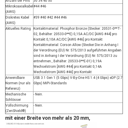
Anzahl der Pins
30 34 40 50
Mikrokoaxialkabel
#44 #46
(AWG)
Diskretes Kabel
#39 #40 #42 #44 #46
(AWG)
Aktuelles Rating
Kontaktmaterial: Phosphor Bronze (Stecker: 20531-0**T-
02, Behälter: 20533-0**E) 0,15A AC/DC [AWG #44] pro
Kontakt 0,10A AC/DC [AWG #46] pro Kontakt
Kontaktmaterial: Corson Allow (Stecker:Die in Anhang I
der Verordnung (EU) Nr. 575/2013 aufgeführten Angaben
sind in Anhang I der Verordnung (EU) Nr. 575/2013 zu
entnehmen., Behälter: 20533-0**E-01) 0,19A
Wechselstrom [AWG #44] pro Kontakt 0,14A
Wechselstrom [AWG #46] pro Kontakt
Anwendbare
USB 3.1 Gen 1 (5 Gbps) V-By-One HS 1.4 (4 Gbps) eDP (2.7
Normen (nur als
Gbps) MiPi-Standards
Referenz)
Mechanische
- Nein.
Schlösser
Vollschirmung
- Nein.
(ZenShield®)
mit einer Breite von mehr als 20 mm,