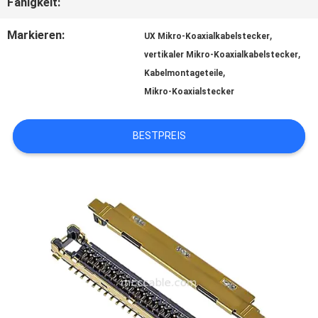
Fähigkeit:
Markieren:
,
UX Mikro-Koaxialkabelstecker
BITTE
,
vertikaler Mikro-Koaxialkabelstecker
,
Kabelmontageteile
UM
Mikro-Koaxialstecker
EIN
BESTPREIS
ANGEBOT
SITEMAP
DATENSCHUTZRICHTLINIE