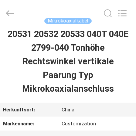
Sino-
Media
Technology
Co.,
Mikrokoaxialkabel
Ltd..
All
20531 20532 20533 040T 040E
ZU
Rights
Reserved.
2799-040 Tonhöhe
HAUSE
Rechtswinkel vertikale
PRODUKTE
Paarung Typ
Mikrokoaxialanschluss
VIDEOS
Herkunftsort:
China
ÜBER
Markenname:
Customization
UNS