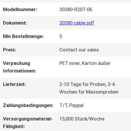
Modellnummer:
20380-R20T-06
WERKSBESICHTIGUNG
Dokument:
20380 cable.pdf
QUALITÄTSKONTROLLE
Min Bestellmenge:
5
Preis:
Contact our sales
KONTAKT
Verpackung
PET inner, Karton äußer
MIT
Informationen:
UNS
Lieferzeit:
2-10 Tage für Proben, 3-4
Wochen für Massenproben
Zahlungsbedingungen:
T/T, Paypal
NEUIGKEITEN
Versorgungsmaterial-
15,000 Stück/Woche
Fähigkeit:
RECHTSSACHEN