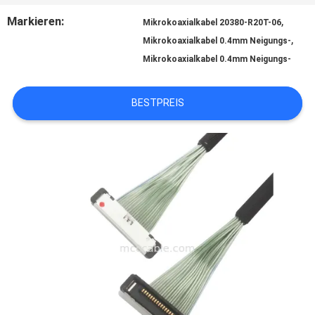
Markieren:
,
Mikrokoaxialkabel 20380-R20T-06
,
Mikrokoaxialkabel 0.4mm Neigungs-
BITTE
Mikrokoaxialkabel 0.4mm Neigungs-
UM
BESTPREIS
EIN
ANGEBOT
SITEMAP
DATENSCHUTZRICHTLINIE