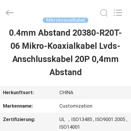
Sino-
Media
Technology
Co.,
Mikrokoaxialkabel
Ltd..
All
0.4mm Abstand 20380-R20T-
ZU
Rights
Reserved.
06 Mikro-Koaxialkabel Lvds-
HAUSE
Anschlusskabel 20P 0,4mm
PRODUKTE
Abstand
VIDEOS
Herkunftsort:
CHINA
Markenname:
Customization
ÜBER
Zertifizierung:
UL ，ISO13485 , ISO9001.2005 ,
UNS
ISO14001