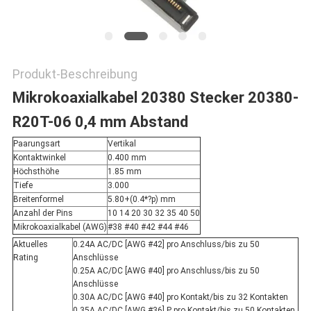
Produkt-Beschreibung
Mikrokoaxialkabel 20380 Stecker 20380-
R20T-06 0,4 mm Abstand
Paarungsart
Vertikal
Kontaktwinkel
0.400 mm
Höchsthöhe
1.85 mm
Tiefe
3.000
Breitenformel
5.80+(0.4*?p) mm
Anzahl der Pins
10 14 20 30 32 35 40 50
Mikrokoaxialkabel (AWG)
#38 #40 #42 #44 #46
Aktuelles
0.24A AC/DC [AWG #42] pro Anschluss/bis zu 50
Rating
Anschlüsse
0.25A AC/DC [AWG #40] pro Anschluss/bis zu 50
Anschlüsse
0.30A AC/DC [AWG #40] pro Kontakt/bis zu 32 Kontakten
0.35A AC/DC [AWG #36] P pro Kontakt/bis zu 50 Kontakten