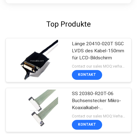
Top Produkte
Länge 20410-020T SGC
LVDS des Kabel-150mm
für LCD-Bildschirm
Contact our sales MOQ:verhandelbar
KONTAKT
SS 20380-R20T-06
Buchsenstecker Mikro-
Koaxialkabel-
Steckverbinder
Contact our sales MOQ:Verhandelbar
KONTAKT