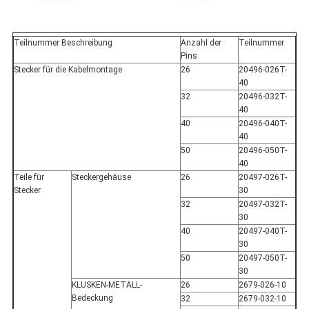
Teilnummer Beschreibung
Anzahl der
Teilnummer
Pins
Stecker für die Kabelmontage
26
20496-026T-
40
32
20496-032T-
40
40
20496-040T-
40
50
20496-050T-
40
Teile für
Steckergehäuse
26
20497-026T-
Stecker
30
32
20497-032T-
30
40
20497-040T-
30
50
20497-050T-
30
KLUSKEN-METALL-
26
2679-026-10
Bedeckung
32
2679-032-10