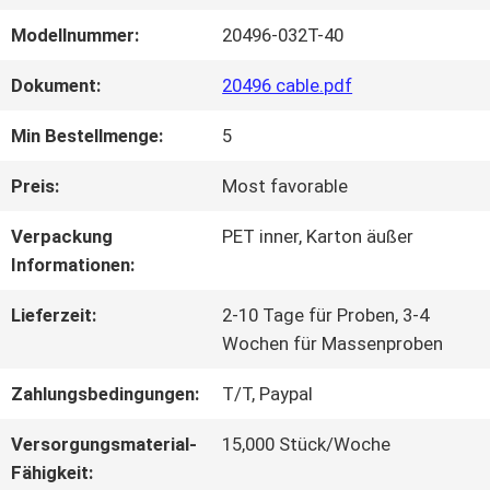
Modellnummer:
20496-032T-40
WERKSBESICHTIGUNG
Dokument:
20496 cable.pdf
QUALITÄTSKONTROLLE
Min Bestellmenge:
5
Preis:
Most favorable
KONTAKT
Verpackung
PET inner, Karton äußer
MIT
Informationen:
UNS
Lieferzeit:
2-10 Tage für Proben, 3-4
Wochen für Massenproben
Zahlungsbedingungen:
T/T, Paypal
NEUIGKEITEN
Versorgungsmaterial-
15,000 Stück/Woche
Fähigkeit:
RECHTSSACHEN