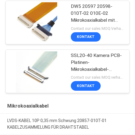
DW5 20597 20598-
010T-02 010E-02
Mikrokoaxialkabel mit
Stecker
Contact our sales MOQ:Verhandelbar
KONTAKT
SSL20-40 Kamera PCB-
Platinen-
Mikrokoaxialkabel-
Steckverbinder
Contact our sales MOQ:verhandelbar
KONTAKT
Mikrokoaxialkabel
LVDS-KABEL 10P 0,35 mm Schwung 20857-010T-01
KABELZUSAMMELUNG FÜR DRAHTSTABEL