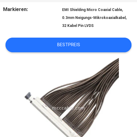
Markieren:
,
EMI Shielding Micro Coaxial Cable
,
0.3mm Neigungs-Mikrokoaxialkabel
BITTE
32 Kabel Pin LVDS
UM
BESTPREIS
EIN
ANGEBOT
SITEMAP
DATENSCHUTZRICHTLINIE