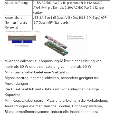
Aktuelles Rating
0.15A AC/DC [AWG #46] pro Kontakt 0,19A AC/DC
[AWG #44] pro Kontakt 0,20A AC/DC [AWG #42] pro
Kontakt
Anwendbare
USB 3.1 Gen 1 (5 Gbps) V-By-One HS 1.4 (4 Gbps) eDP
Normen (nur als
(2.7 Gbps) MiPi-Standards
Referenz)
Mikrocoaxialkabel zur Anpassung
UA II
mit einer Leistung von
mehr als 50 W und einer Leistung von mehr als 50 W
Mini-Koaxialkabel bietet eine Vielzahl von
Signalübertragungsmöglichkeiten, besonders geeignet für
Anwendungen
Die PFA-Dielektrik und -Hülle sind Signalintegrität, geringe
Kapazität,
Mini-Koaxialkabel sparen Platz und erleichtern die Verkabelung.
Anwendungen wie medizinische Sonden, Endoskopsysteme,
Blutsauerstoffmesssysteme, industrielle Inspektionen usw.