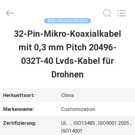
Sino-
Media
Technology
Co.,
Mikrokoaxialkabel
Ltd..
All
32-Pin-Mikro-Koaxialkabel
ZU
Rights
Reserved.
mit 0,3 mm Pitch 20496-
HAUSE
032T-40 Lvds-Kabel für
PRODUKTE
Drohnen
VIDEOS
Herkunftsort:
China
Markenname:
Customization
ÜBER
Zertifizierung:
UL ，ISO13485 , ISO9001.2005 ,
UNS
ISO14001