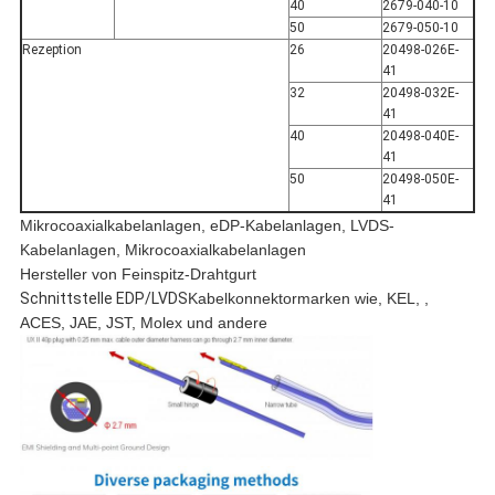
40
2679-040-10
50
2679-050-10
Rezeption
26
20498-026E-
41
32
20498-032E-
41
40
20498-040E-
41
50
20498-050E-
41
Mikrocoaxialkabelanlagen, eDP-Kabelanlagen, LVDS-
Kabelanlagen, Mikrocoaxialkabelanlagen
Hersteller von Feinspitz-Drahtgurt
Schnittstelle EDP/LVDS
Kabelkonnektormarken wie, KEL, ,
ACES, JAE, JST, Molex und andere