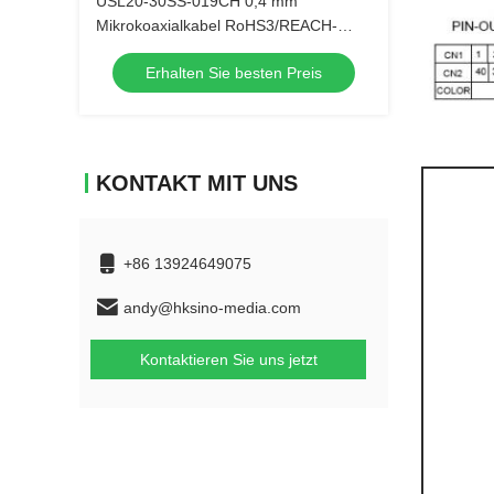
USL20-30SS-019CH 0,4 mm
Mikrokoaxialkabel RoHS3/REACH-
konform für EU-Automobilhersteller
Erhalten Sie besten Preis
KONTAKT MIT UNS
+86 13924649075
andy@hksino-media.com
Kontaktieren Sie uns jetzt