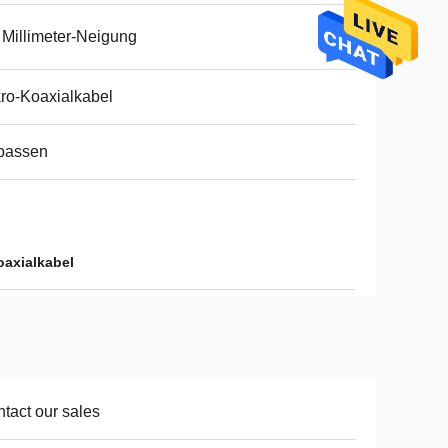
 Millimeter-Neigung
ro-Koaxialkabel
passen
axialkabel
tact our sales