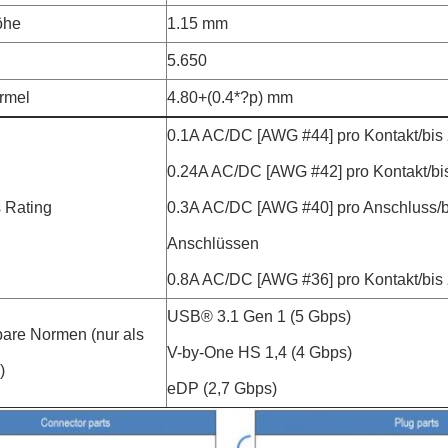
öhe
1.15 mm
5.650
ormel
4.80+(0.4*?p) mm
0.1A AC/DC [AWG #44] pro Kontakt/bis
0.24A AC/DC [AWG #42] pro Kontakt/bi
s Rating
0.3A AC/DC [AWG #40] pro Anschluss/b
Anschlüssen
0.8A AC/DC [AWG #36] pro Kontakt/bis
USB® 3.1 Gen 1 (5 Gbps)
re Normen (nur als
V-by-One HS 1,4 (4 Gbps)
)
eDP (2,7 Gbps)