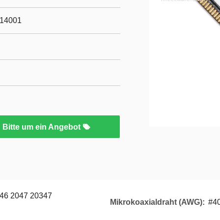
O14001
Bitte um ein Angebot
46 2047 20347
Mikrokoaxialdraht (AWG):
#40