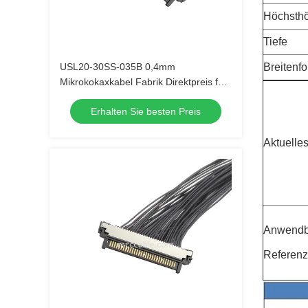
Höchsth
Tiefe
USL20-30SS-035B 0,4mm
Breitenf
Mikrokokaxkabel Fabrik Direktpreis für
1000+ Stück Bestellungen
Erhalten Sie besten Preis
Aktuelle
Anwendba
Referenz