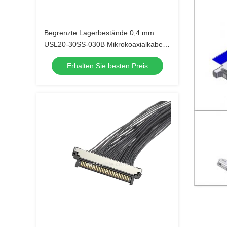
Begrenzte Lagerbestände 0,4 mm
USL20-30SS-030B Mikrokoaxialkabel,
schnelle Lieferung für Kamera-OEM-
Erhalten Sie besten Preis
Großbestellungen