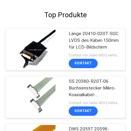
Top Produkte
Länge 20410-020T SGC
LVDS des Kabel-150mm
für LCD-Bildschirm
Contact our sales MOQ:verhandelbar
KONTAKT
SS 20380-R20T-06
Buchsenstecker Mikro-
Koaxialkabel-
Steckverbinder
Contact our sales MOQ:Verhandelbar
KONTAKT
DW5 20597 20598-