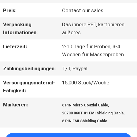
Preis:
Contact our sales
WERKSBESICHTIGUNG
Verpackung
Das innere PET, kartonieren
Informationen:
äußeres
QUALITÄTSKONTROLLE
Lieferzeit:
2-10 Tage für Proben, 3-4
Wochen für Massenproben
KONTAKT
Zahlungsbedingungen:
T/T, Paypal
MIT
Versorgungsmaterial-
15,000 Stück/Woche
UNS
Fähigkeit:
Markieren:
,
6 PIN Micro Coaxial Cable
NEUIGKEITEN
,
20788 060T 01 EMI Shielding Cable
6 PIN EMI Shielding Cable
RECHTSSACHEN