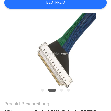
BESTPREIS
BITTE
UM
EIN
ANGEBOT
SITEMAP
DATENSCHUTZRICHTLINIE
Produkt-Beschreibung