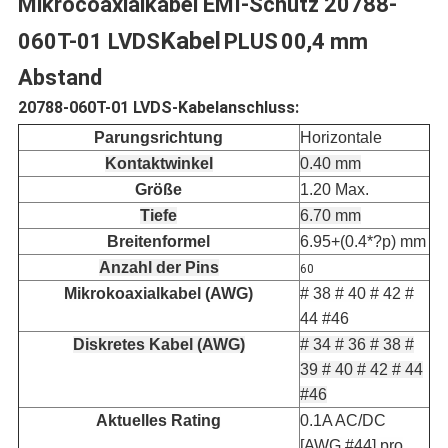
Mikrocoaxialkabel EMI-Schutz 20788-
Kabel
060T-01 LVDS
PLUS
00,4 mm
Abstand
20788-060T-01 LVDS-Kabelanschluss:
Parungsrichtung
Horizontale
Kontaktwinkel
0.40 mm
Größe
1.20 Max.
Tiefe
6.70 mm
Breitenformel
6.95+(0.4*?p) mm
Anzahl der Pins
60
Mikrokoaxialkabel (AWG)
# 38
# 40
# 42
#
44
#46
Diskretes Kabel (AWG)
# 34
# 36
# 38
#
39
# 40
# 42
# 44
#46
Aktuelles Rating
0.1A AC/DC
[AWG #44] pro