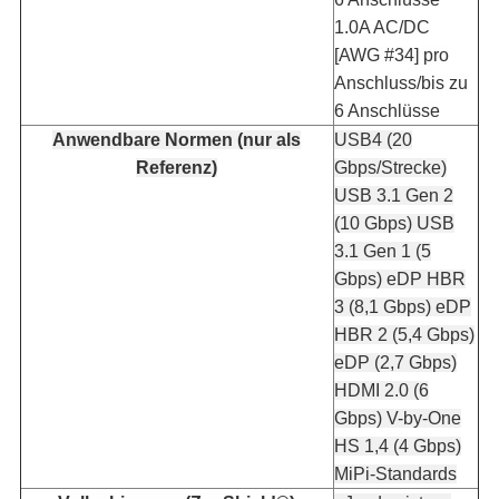
1.0A AC/DC
[AWG #34] pro
Anschluss/bis zu
6 Anschlüsse
Anwendbare Normen (nur als
USB4 (20
Referenz)
Gbps/Strecke)
USB 3.1 Gen 2
(10 Gbps)
USB
3.1 Gen 1 (5
Gbps)
eDP HBR
3 (8,1 Gbps)
eDP
HBR 2 (5,4 Gbps)
eDP (2,7 Gbps)
HDMI 2.0 (6
Gbps)
V-by-One
HS 1,4 (4 Gbps)
MiPi-Standards