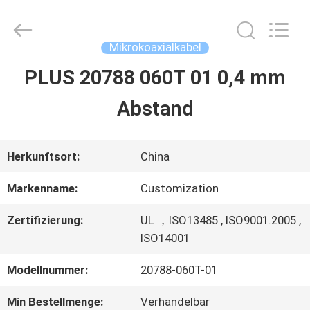
Sino-
Media
Technology
Co.,
Mikrokoaxialkabel
Ltd..
All
PLUS 20788 060T 01 0,4 mm
ZU
Rights
Reserved.
Abstand
HAUSE
PRODUKTE
Herkunftsort:
China
Markenname:
Customization
VIDEOS
Zertifizierung:
UL ，ISO13485 , ISO9001.2005 ,
ISO14001
ÜBER
Modellnummer:
20788-060T-01
UNS
Min Bestellmenge:
Verhandelbar