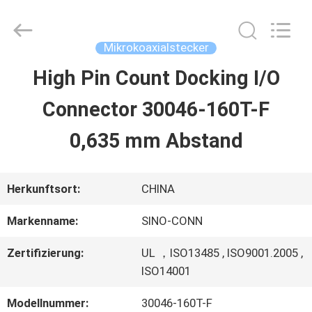
Sino-
Media
Technology
Co.,
Mikrokoaxialstecker
Ltd..
All
High Pin Count Docking I/O
ZU
Rights
Reserved.
Connector 30046-160T-F
HAUSE
0,635 mm Abstand
PRODUKTE
Herkunftsort:
CHINA
VIDEOS
Markenname:
SINO-CONN
Zertifizierung:
UL ，ISO13485 , ISO9001.2005 ,
ÜBER
ISO14001
UNS
Modellnummer:
30046-160T-F