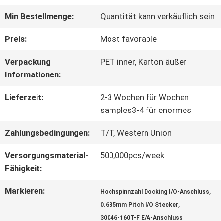
Min Bestellmenge:
Quantität kann verkäuflich sein
WERKSBESICHTIGUNG
Preis:
Most favorable
QUALITÄTSKONTROLLE
Verpackung
PET inner, Karton äußer
Informationen:
KONTAKT
Lieferzeit:
2-3 Wochen für Wochen
samples3-4 für enormes
MIT
Zahlungsbedingungen:
T/T, Western Union
UNS
Versorgungsmaterial-
500,000pcs/week
Fähigkeit:
NEUIGKEITEN
Markieren:
,
Hochspinnzahl Docking I/O-Anschluss
,
0.635mm Pitch I/O Stecker
RECHTSSACHEN
30046-160T-F E/A-Anschluss