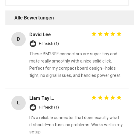
Alle Bewertungen
David Lee
D
Hilfreich (1)
These BM23PF connectors are super tiny and
mate really smoothly with a nice solid click.
Perfect for my compact board design—holds
tight, no signal issues, and handles power great.
Liam Taylor
L
Hilfreich (1)
It's a reliable connector that does exactly what
it should—no fuss, no problems. Works well in my
setup.