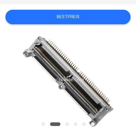
BESTPREIS
BITTE
UM
EIN
ANGEBOT
SITEMAP
DATENSCHUTZRICHTLINIE