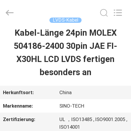
Sino-
Media
Technology
Co.,
LVDS-Kabel
Ltd..
All
Kabel-Länge 24pin MOLEX
ZU
Rights
Reserved.
504186-2400 30pin JAE FI-
HAUSE
X30HL LCD LVDS fertigen
PRODUKTE
besonders an
VIDEOS
Herkunftsort:
China
Markenname:
SINO-TECH
ÜBER
Zertifizierung:
UL ，ISO13485 , ISO9001.2005 ,
UNS
ISO14001