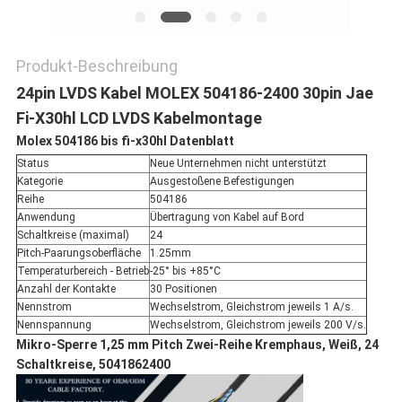
Produkt-Beschreibung
24pin LVDS Kabel MOLEX 504186-2400 30pin Jae
Fi-X30hl LCD LVDS Kabelmontage
Molex 504186 bis fi-x30hl Datenblatt
Status
Neue Unternehmen nicht unterstützt
Kategorie
Ausgestoßene Befestigungen
Reihe
504186
Anwendung
Übertragung von Kabel auf Bord
Schaltkreise (maximal)
24
Pitch-Paarungsoberfläche
1.25mm
Temperaturbereich - Betrieb
-25° bis +85°C
Anzahl der Kontakte
30 Positionen
Nennstrom
Wechselstrom, Gleichstrom jeweils 1 A/s.
Nennspannung
Wechselstrom, Gleichstrom jeweils 200 V/s.
Mikro-Sperre 1,25 mm Pitch Zwei-Reihe Kremphaus, Weiß, 24
Schaltkreise, 5041862400