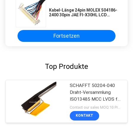
Kabel-Länge 24pin MOLEX 504186-
2400 30pin JAE FI-X30HL LCD
LVDS fertigen besonders an
Fortsetzen
Top Produkte
SCHAFFT 50204-040
Draht-Versammlung
ISO13485 MCC LVDS für
medizinischen Lcd-
Contact our sales MOQ:10 Proben
Monitor mit links
KONTAKT