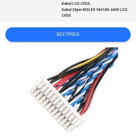
,
Kabel LCD LVDS
Kabel 24pin MOLEX 504186-2400 LCD
LVDS
BITTE
UM
BESTPREIS
EIN
ANGEBOT
SITEMAP
DATENSCHUTZRICHTLINIE