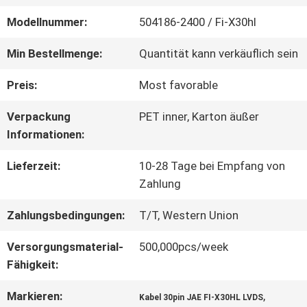
Modellnummer:
504186-2400 / Fi-X30hl
WERKSBESICHTIGUNG
Min Bestellmenge:
Quantität kann verkäuflich sein
QUALITÄTSKONTROLLE
Preis:
Most favorable
Verpackung
PET inner, Karton äußer
KONTAKT
Informationen:
MIT
Lieferzeit:
10-28 Tage bei Empfang von
Zahlung
UNS
Zahlungsbedingungen:
T/T, Western Union
Versorgungsmaterial-
500,000pcs/week
NEUIGKEITEN
Fähigkeit:
Markieren:
,
RECHTSSACHEN
Kabel 30pin JAE FI-X30HL LVDS