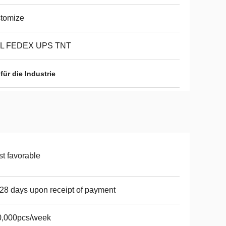
tomize
L FEDEX UPS TNT
für die Industrie
t favorable
28 days upon receipt of payment
0,000pcs/week