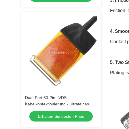
3. Fricti
Friction 
4. Smoot
Contact p
5. Two S
Plating i
Dual-Port 60-Pin LVDS
Kabelkonfektionierung - Ultrafeines
36AWG Mikrokoaxialkabel
Erhalten Sie besten Preis