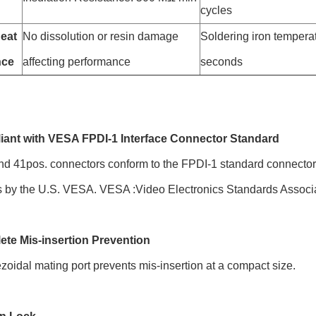
cycles
eat
No dissolution or resin damage
Soldering iron temperat
nce
affecting performance
seconds
iant with VESA FPDI-1 Interface Connector Standard
d 41pos. connectors conform to the FPDI-1 standard connector sp
s by the U.S. VESA. VESA :Video Electronics Standards Associa
ete Mis-insertion Prevention
zoidal mating port prevents mis-insertion at a compact size.