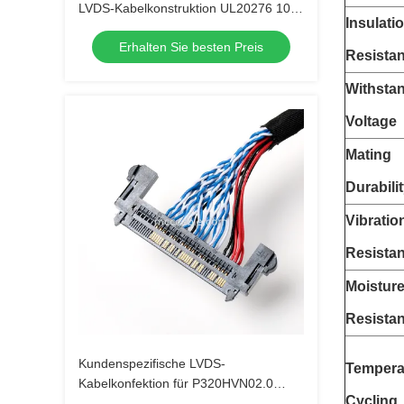
LVDS-Kabelkonstruktion UL20276 10
Insulati
Paar
Erhalten Sie besten Preis
Resista
Withsta
Voltage
Mating
Durabili
Vibratio
Resista
Moistur
Resista
Kundenspezifische LVDS-
Tempera
Kabelkonfektion für P320HVN02.0
Cycling
Display mit JAE & DF13