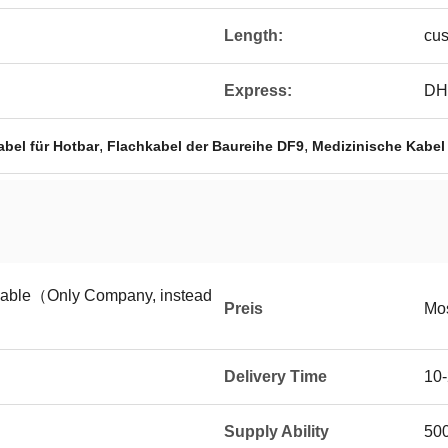
Length:
cus
Express:
DH
,
,
abel für Hotbar
Flachkabel der Baureihe DF9
Medizinische Kabel 
tiable（Only Company, instead
Preis
Mos
Delivery Time
10-
Supply Ability
50