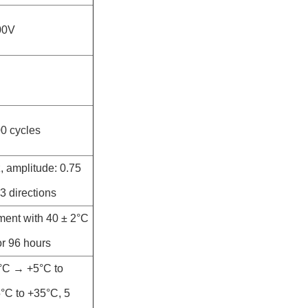
00V
00 cycles
, amplitude: 0.75
3 directions
ment with 40 ± 2°C
r 96 hours
5°C → +5°C to
C to +35°C, 5