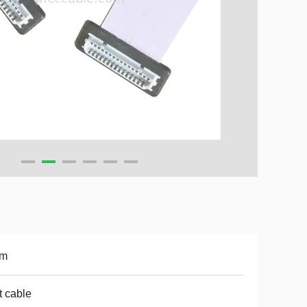
m
t cable