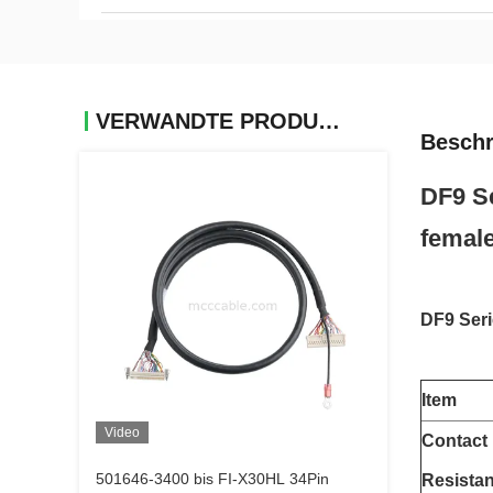
VERWANDTE PRODUKTE
Beschr
DF9 Se
female
DF9 Seri
Item
Video
Contact
501646-3400 bis FI-X30HL 34Pin
Resista