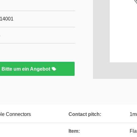
O14001
s
Bitte um ein Angebot
le Connectors
Contact pitch:
1m
Item:
Fla