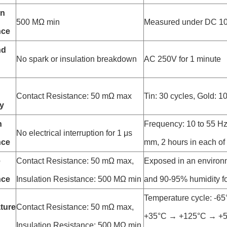
on
500 MΩ min
Measured under DC 1
nce
nd
No spark or insulation breakdown
AC 250V for 1 minute
Contact Resistance: 50 mΩ max
Tin: 30 cycles, Gold: 1
ty
n
Frequency: 10 to 55 Hz
No electrical interruption for 1 μs
nce
mm, 2 hours in each of 
e
Contact Resistance: 50 mΩ max,
Exposed in an environ
nce
Insulation Resistance: 500 MΩ min
and 90-95% humidity fo
Temperature cycle: -6
ture
Contact Resistance: 50 mΩ max,
+35°C → +125°C → +5°
Insulation Resistance: 500 MΩ min