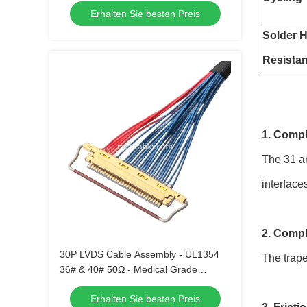
Erhalten Sie besten Preis
Solder H
Resista
1. Compl
The 31 an
interface
2. Compl
30P LVDS Cable Assembly - UL1354
The trape
36# & 40# 50Ω - Medical Grade
Compatible
Erhalten Sie besten Preis