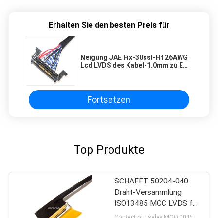
Erhalten Sie den besten Preis für
Neigung JAE Fix-30ssl-Hf 26AWG
Lcd LVDS des Kabel-1.0mm zu EDV
DER STUNDEN-Df13
Fortsetzen
Top Produkte
SCHAFFT 50204-040
Draht-Versammlung
ISO13485 MCC LVDS für
medizinischen Lcd-
Contact our sales MOQ:10 Proben