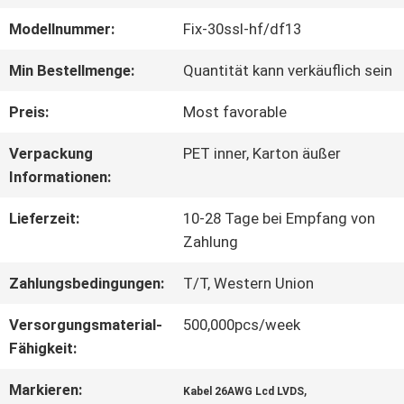
Modellnummer:
Fix-30ssl-hf/df13
WERKSBESICHTIGUNG
Min Bestellmenge:
Quantität kann verkäuflich sein
QUALITÄTSKONTROLLE
Preis:
Most favorable
Verpackung
PET inner, Karton äußer
KONTAKT
Informationen:
MIT
Lieferzeit:
10-28 Tage bei Empfang von
Zahlung
UNS
Zahlungsbedingungen:
T/T, Western Union
Versorgungsmaterial-
500,000pcs/week
NEUIGKEITEN
Fähigkeit:
Markieren:
,
RECHTSSACHEN
Kabel 26AWG Lcd LVDS