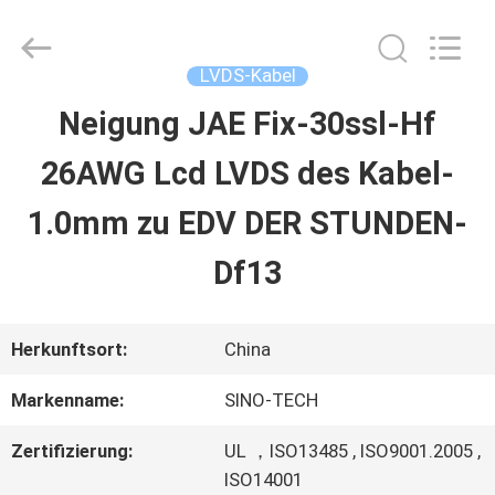
Sino-
Media
Technology
Co.,
LVDS-Kabel
Ltd..
All
Neigung JAE Fix-30ssl-Hf
ZU
Rights
Reserved.
26AWG Lcd LVDS des Kabel-
HAUSE
1.0mm zu EDV DER STUNDEN-
PRODUKTE
Df13
VIDEOS
Herkunftsort:
China
Markenname:
SINO-TECH
ÜBER
Zertifizierung:
UL ，ISO13485 , ISO9001.2005 ,
UNS
ISO14001