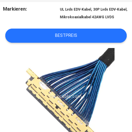
Markieren:
,
,
UL Lvds EDV-Kabel
30P Lvds EDV-Kabel
Mikrokoaxialkabel 42AWG LVDS
BITTE
UM
BESTPREIS
EIN
ANGEBOT
SITEMAP
DATENSCHUTZRICHTLINIE