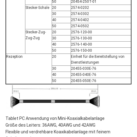
50
20454-250T-01
Stecker-Schale
20
2574-0202
30
2574-0302
40
2574-0402
50
2574-0502
Stecker-Zug-
20
2576-120-00
Zug-Zug
30
2576-130-00
40
2576-140-00
50
2576-150-00
Rezeption
20
Einheit für die Bereitstellung von
Dienstleistungen
30
20455-030E-76
40
20455-040E-76
50
20455-050E-76
Tablet PC Anwendung von Mini-Koaxialkabelanlage
Größe des Leiters: 36AWG, 40AWG und 42AWG
Flexible und verdrehbare Koaxikabelanlage mit feinem