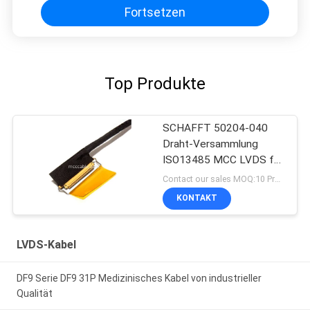
Fortsetzen
Top Produkte
SCHAFFT 50204-040
Draht-Versammlung
ISO13485 MCC LVDS für
medizinischen Lcd-
Contact our sales MOQ:10 Proben
Monitor mit links
KONTAKT
LVDS-Kabel
DF9 Serie DF9 31P Medizinisches Kabel von industrieller
Qualität