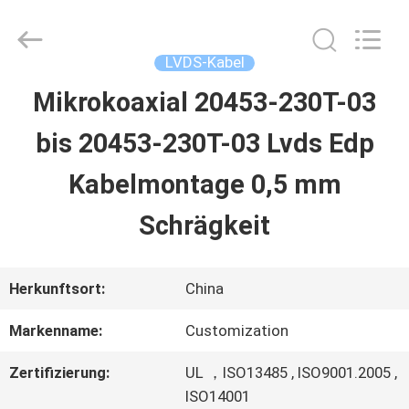
Sino-
Media
Technology
Co.,
LVDS-Kabel
Ltd..
All
Mikrokoaxial 20453-230T-03
ZU
Rights
Reserved.
bis 20453-230T-03 Lvds Edp
HAUSE
Kabelmontage 0,5 mm
PRODUKTE
Schrägkeit
VIDEOS
Herkunftsort:
China
Markenname:
Customization
ÜBER
Zertifizierung:
UL ，ISO13485 , ISO9001.2005 ,
UNS
ISO14001