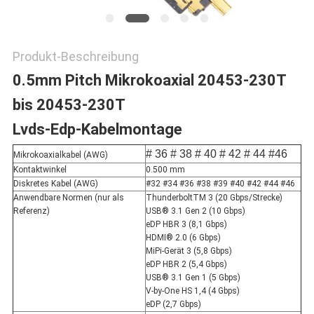
Produkt-Beschreibung
0.5mm Pitch Mikrokoaxial 20453-230T
bis 20453-230T
Lvds-Edp-Kabelmontage
# 36
# 38
# 40
# 42
# 44
#46
Mikrokoaxialkabel (AWG)
Kontaktwinkel
0.500 mm
Diskretes Kabel (AWG)
#32 #34 #36 #38 #39 #40 #42 #44 #46
Anwendbare Normen (nur als
ThunderboltTM 3 (20 Gbps/Strecke)
Referenz)
USB® 3.1 Gen 2 (10 Gbps)
eDP HBR 3 (8,1 Gbps)
HDMI® 2.0 (6 Gbps)
MiPi-Gerät 3 (5,8 Gbps)
eDP HBR 2 (5,4 Gbps)
USB® 3.1 Gen 1 (5 Gbps)
V-by-One HS 1,4 (4 Gbps)
eDP (2,7 Gbps)