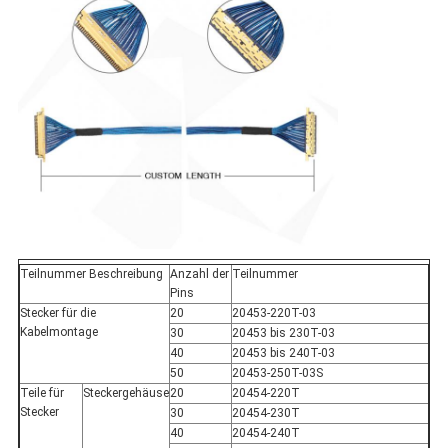
Teilnummer Beschreibung
Anzahl der
Teilnummer
Pins
Stecker für die
20
20453-220T-03
Kabelmontage
30
20453 bis 230T-03
40
20453 bis 240T-03
50
20453-250T-03S
Teile für
Steckergehäuse
20
20454-220T
Stecker
30
20454-230T
40
20454-240T