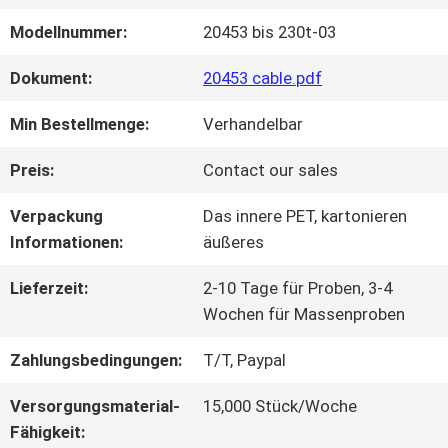
Modellnummer:
20453 bis 230t-03
WERKSBESICHTIGUNG
Dokument:
20453 cable.pdf
QUALITÄTSKONTROLLE
Min Bestellmenge:
Verhandelbar
Preis:
Contact our sales
KONTAKT
Verpackung
Das innere PET, kartonieren
MIT
Informationen:
äußeres
UNS
Lieferzeit:
2-10 Tage für Proben, 3-4
Wochen für Massenproben
Zahlungsbedingungen:
T/T, Paypal
NEUIGKEITEN
Versorgungsmaterial-
15,000 Stück/Woche
Fähigkeit:
RECHTSSACHEN