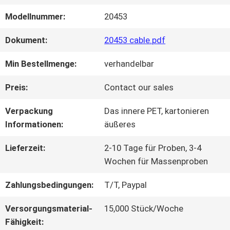
Modellnummer:
20453
WERKSBESICHTIGUNG
Dokument:
20453 cable.pdf
QUALITÄTSKONTROLLE
Min Bestellmenge:
verhandelbar
Preis:
Contact our sales
KONTAKT
Verpackung
Das innere PET, kartonieren
MIT
Informationen:
äußeres
UNS
Lieferzeit:
2-10 Tage für Proben, 3-4
Wochen für Massenproben
Zahlungsbedingungen:
T/T, Paypal
NEUIGKEITEN
Versorgungsmaterial-
15,000 Stück/Woche
Fähigkeit:
RECHTSSACHEN