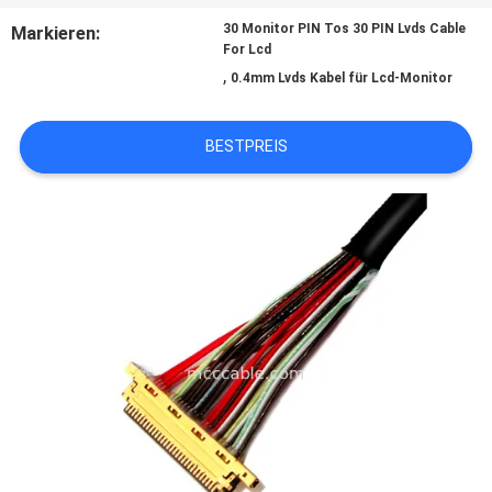
30 Monitor PIN Tos 30 PIN Lvds Cable
Markieren:
For Lcd
BITTE
,
0.4mm Lvds Kabel für Lcd-Monitor
UM
BESTPREIS
EIN
ANGEBOT
SITEMAP
DATENSCHUTZRICHTLINIE