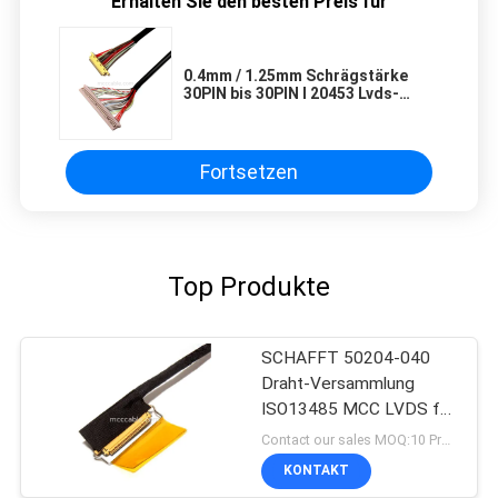
Erhalten Sie den besten Preis für
0.4mm / 1.25mm Schrägstärke
30PIN bis 30PIN I 20453 Lvds-
Kabel für LCD-Monitor
Fortsetzen
Top Produkte
SCHAFFT 50204-040
Draht-Versammlung
ISO13485 MCC LVDS für
medizinischen Lcd-
Contact our sales MOQ:10 Proben
Monitor mit links
KONTAKT