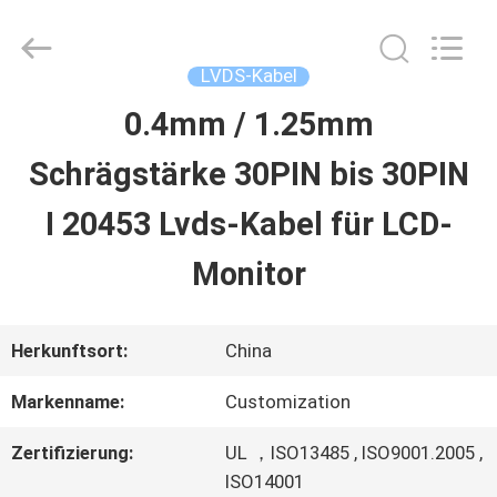
Sino-
Media
Technology
Co.,
LVDS-Kabel
Ltd..
All
0.4mm / 1.25mm
ZU
Rights
Reserved.
Schrägstärke 30PIN bis 30PIN
HAUSE
I 20453 Lvds-Kabel für LCD-
PRODUKTE
Monitor
VIDEOS
Herkunftsort:
China
Markenname:
Customization
ÜBER
Zertifizierung:
UL ，ISO13485 , ISO9001.2005 ,
UNS
ISO14001