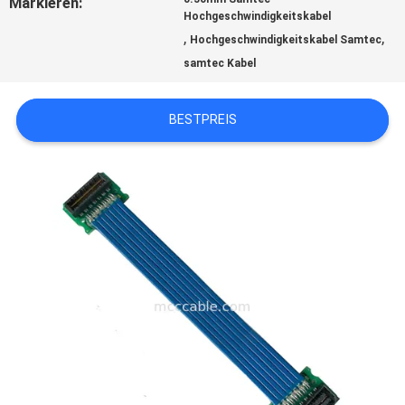
Markieren:
Hochgeschwindigkeitskabel
,
,
Hochgeschwindigkeitskabel Samtec
BITTE
samtec Kabel
UM
BESTPREIS
EIN
ANGEBOT
SITEMAP
DATENSCHUTZRICHTLINIE