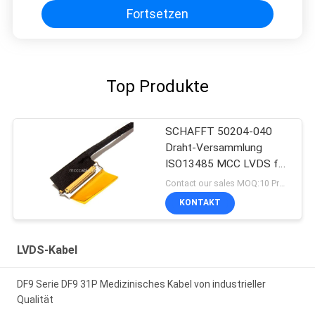
Fortsetzen
Top Produkte
SCHAFFT 50204-040
Draht-Versammlung
ISO13485 MCC LVDS für
medizinischen Lcd-
Contact our sales MOQ:10 Proben
Monitor mit links
KONTAKT
LVDS-Kabel
DF9 Serie DF9 31P Medizinisches Kabel von industrieller
Qualität