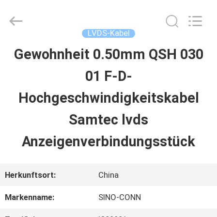
Sino-
Media
Technology
Co.,
LVDS-Kabel
Ltd..
All
Gewohnheit 0.50mm QSH 030
ZU
Rights
Reserved.
01 F-D-
HAUSE
Hochgeschwindigkeitskabel
PRODUKTE
Samtec lvds
Anzeigenverbindungsstück
VIDEOS
Herkunftsort:
China
ÜBER
Markenname:
SINO-CONN
UNS