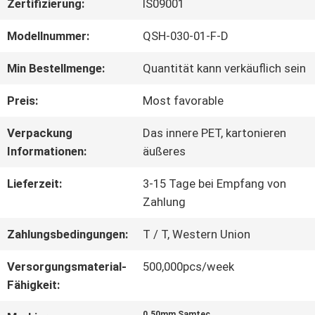
Zertifizierung:
IS09001
WERKSBESICHTIGUNG
Modellnummer:
QSH-030-01-F-D
Min Bestellmenge:
Quantität kann verkäuflich sein
QUALITÄTSKONTROLLE
Preis:
Most favorable
Verpackung
Das innere PET, kartonieren
KONTAKT
Informationen:
äußeres
MIT
Lieferzeit:
3-15 Tage bei Empfang von
UNS
Zahlung
Zahlungsbedingungen:
T / T, Western Union
NEUIGKEITEN
Versorgungsmaterial-
500,000pcs/week
Fähigkeit:
RECHTSSACHEN
0.50mm Samtec