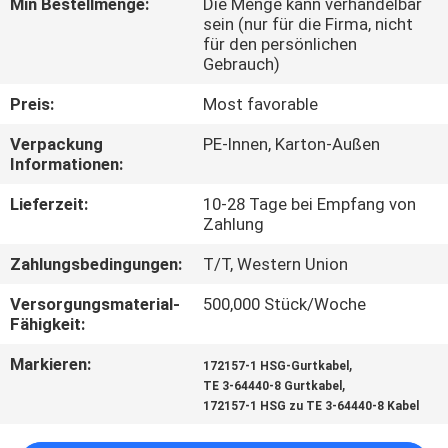
Min Bestellmenge:
Die Menge kann verhandelbar
sein (nur für die Firma, nicht
QUALITÄTSKONTROLLE
für den persönlichen
Gebrauch)
KONTAKT
Preis:
Most favorable
MIT
Verpackung
PE-Innen, Karton-Außen
Informationen:
UNS
Lieferzeit:
10-28 Tage bei Empfang von
Zahlung
NEUIGKEITEN
Zahlungsbedingungen:
T/T, Western Union
RECHTSSACHEN
Versorgungsmaterial-
500,000 Stück/Woche
Fähigkeit:
BITTE
Markieren:
,
172157-1 HSG-Gurtkabel
,
TE 3-64440-8 Gurtkabel
UM
172157-1 HSG zu TE 3-64440-8 Kabel
EIN