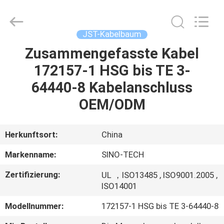
Media
Technology
Co.,
Ltd..
All
JST-Kabelbaum
Rights
Reserved.
Zusammengefasste Kabel
ZU
172157-1 HSG bis TE 3-
HAUSE
64440-8 Kabelanschluss
PRODUKTE
OEM/ODM
VIDEOS
Herkunftsort:
China
Markenname:
SINO-TECH
ÜBER
Zertifizierung:
UL ，ISO13485 , ISO9001.2005 ,
UNS
ISO14001
Modellnummer:
172157-1 HSG bis TE 3-64440-8
WERKSBESICHTIGUNG