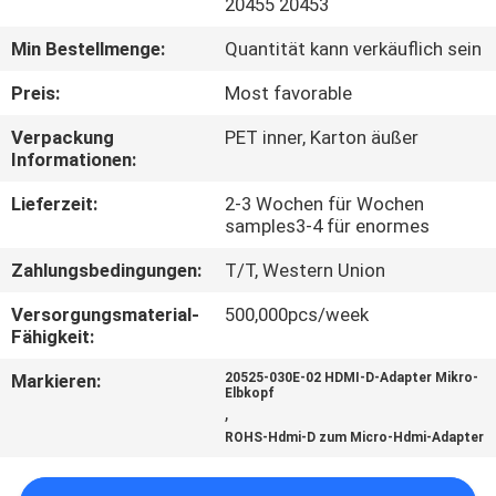
20455 20453
QUALITÄTSKONTROLLE
Min Bestellmenge:
Quantität kann verkäuflich sein
Preis:
Most favorable
KONTAKT
Verpackung
PET inner, Karton äußer
MIT
Informationen:
UNS
Lieferzeit:
2-3 Wochen für Wochen
samples3-4 für enormes
NEUIGKEITEN
Zahlungsbedingungen:
T/T, Western Union
Versorgungsmaterial-
500,000pcs/week
RECHTSSACHEN
Fähigkeit:
Markieren:
20525-030E-02 HDMI-D-Adapter Mikro-
Elbkopf
BITTE
,
UM
ROHS-Hdmi-D zum Micro-Hdmi-Adapter
EIN