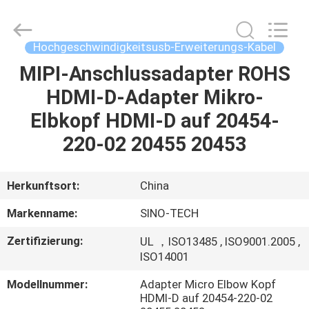
Media
Technology
Co.,
Ltd..
All
Hochgeschwindigkeitsusb-Erweiterungs-Kabel
Rights
Reserved.
MIPI-Anschlussadapter ROHS
ZU
HDMI-D-Adapter Mikro-
HAUSE
Elbkopf HDMI-D auf 20454-
PRODUKTE
220-02 20455 20453
VIDEOS
Herkunftsort:
China
Markenname:
SINO-TECH
ÜBER
Zertifizierung:
UL ，ISO13485 , ISO9001.2005 ,
UNS
ISO14001
Modellnummer:
Adapter Micro Elbow Kopf
WERKSBESICHTIGUNG
HDMI-D auf 20454-220-02