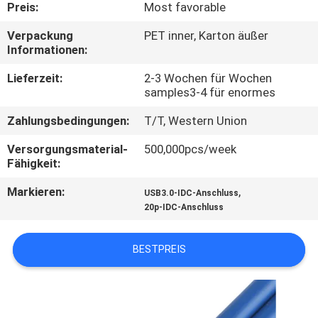
Preis:
Most favorable
QUALITÄTSKONTROLLE
Verpackung
PET inner, Karton äußer
Informationen:
KONTAKT
Lieferzeit:
2-3 Wochen für Wochen
samples3-4 für enormes
MIT
Zahlungsbedingungen:
T/T, Western Union
UNS
Versorgungsmaterial-
500,000pcs/week
Fähigkeit:
NEUIGKEITEN
Markieren:
,
USB3.0-IDC-Anschluss
20p-IDC-Anschluss
RECHTSSACHEN
BESTPREIS
BITTE
UM
EIN