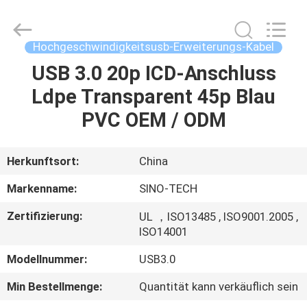
Media
Technology
Co.,
Ltd..
All
Hochgeschwindigkeitsusb-Erweiterungs-Kabel
Rights
Reserved.
USB 3.0 20p ICD-Anschluss
ZU
Ldpe Transparent 45p Blau
HAUSE
PVC OEM / ODM
PRODUKTE
Herkunftsort:
China
VIDEOS
Markenname:
SINO-TECH
Zertifizierung:
UL ，ISO13485 , ISO9001.2005 ,
ÜBER
ISO14001
UNS
Modellnummer:
USB3.0
Min Bestellmenge:
Quantität kann verkäuflich sein
WERKSBESICHTIGUNG