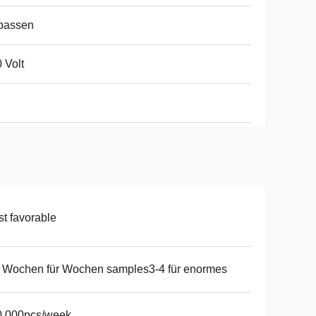
passen
 Volt
t favorable
 Wochen für Wochen samples3-4 für enormes
0,000pcs/week