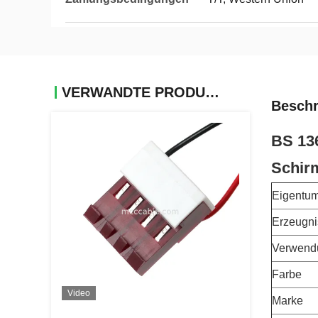
VERWANDTE PRODUKTE
Beschr
BS 13
Schir
Eigentu
Erzeugni
Verwend
Farbe
Video
Marke