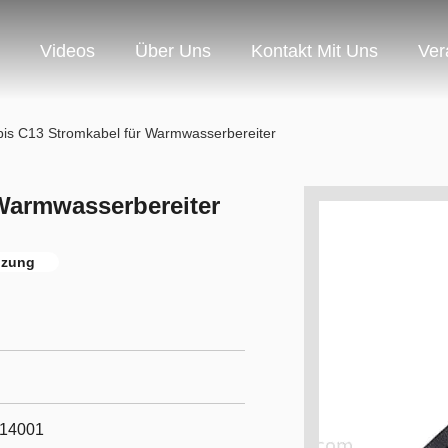
Videos
Über Uns
Kontakt Mit Uns
Ver
bis C13 Stromkabel für Warmwasserbereiter
 Warmwasserbereiter
izung
O14001