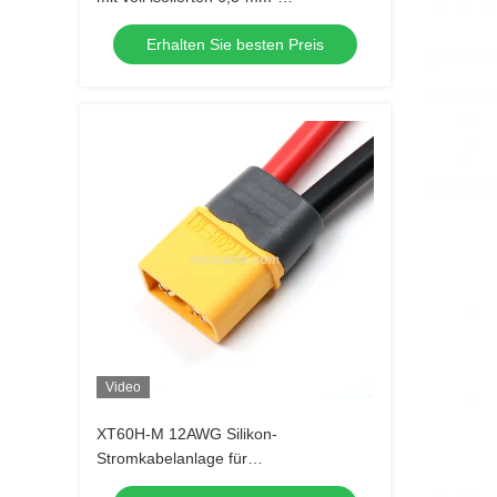
Buchsenklemmen
Erhalten Sie besten Preis
Video
XT60H-M 12AWG Silikon-
Stromkabelanlage für
Hochstromanwendungen