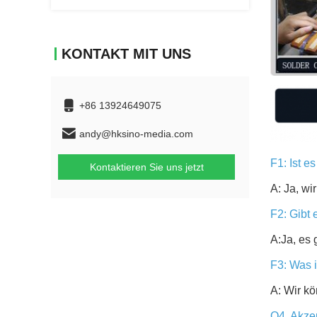
KONTAKT MIT UNS
+86 13924649075
andy@hksino-media.com
F1: Ist e
Kontaktieren Sie uns jetzt
A: Ja, wi
F2: Gibt 
A:Ja, es 
F3: Was i
A: Wir k
Q4. Akze