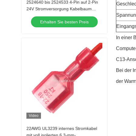
2524640 bis 2524533 4-Pin auf 2-Pin
Geschlec
24V Stromversorgung Kabelbaum
Spannun
AWG22
Erhalten Sie besten Preis
Eingang
In einer
Computer
C13-Ansc
Bei der 
der Warm
Video
22AWG UL3239 internes Stromkabel
mit voll isolierten 6,3-mm-