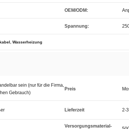
OEM/ODM:
An
Spannung:
250
,
kabel
Wasserheizung
delbar sein (nur für die Firma,
Preis
Mos
ichen Gebrauch)
ßer
Lieferzeit
2-3
Versorgungsmaterial-
50