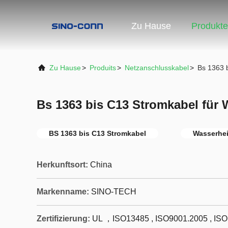
Zu Hause
Produkte
Zu Hause
>
Produits
>
Netzanschlusskabel
>
Bs 1363 
Bs 1363 bis C13 Stromkabel für
BS 1363 bis C13 Stromkabel
Wasserhe
Herkunftsort:
China
Markenname:
SINO-TECH
Zertifizierung:
UL ，ISO13485 , ISO9001.2005 , IS