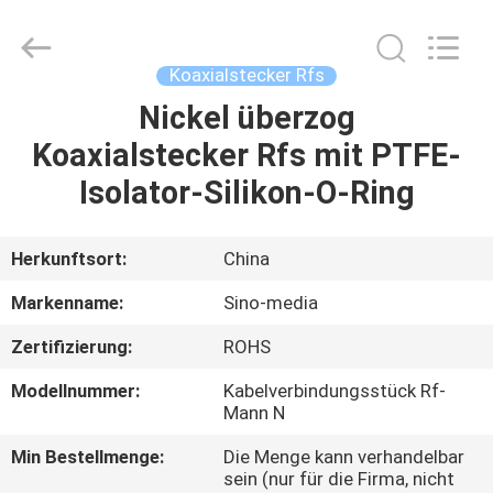
Media
Technology
Co.,
Ltd..
All
Koaxialstecker Rfs
Rights
Reserved.
Nickel überzog
ZU
Koaxialstecker Rfs mit PTFE-
HAUSE
Isolator-Silikon-O-Ring
PRODUKTE
Herkunftsort:
China
VIDEOS
Markenname:
Sino-media
Zertifizierung:
ROHS
ÜBER
Modellnummer:
Kabelverbindungsstück Rf-
UNS
Mann N
Min Bestellmenge:
Die Menge kann verhandelbar
WERKSBESICHTIGUNG
sein (nur für die Firma, nicht