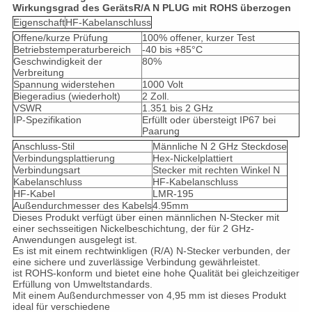
Wirkungsgrad des Geräts
R/A N PLUG mit ROHS überzogen
Eigenschaft
HF-Kabelanschluss
Offene/kurze Prüfung
100% offener, kurzer Test
Betriebstemperaturbereich
-40 bis +85°C
Geschwindigkeit der
80%
Verbreitung
Spannung widerstehen
1000 Volt
Biegeradius (wiederholt)
2 Zoll.
VSWR
1.351 bis 2 GHz
IP-Spezifikation
Erfüllt oder übersteigt IP67 bei
Paarung
Anschluss-Stil
Männliche N 2 GHz Steckdose
Verbindungsplattierung
Hex-Nickelplattiert
Verbindungsart
Stecker mit rechten Winkel N
Kabelanschluss
HF-Kabelanschluss
HF-Kabel
LMR-195
Außendurchmesser des Kabels
4.95mm
Dieses Produkt verfügt über einen männlichen N-Stecker mit
einer sechsseitigen Nickelbeschichtung, der für 2 GHz-
Anwendungen ausgelegt ist.
Es ist mit einem rechtwinkligen (R/A) N-Stecker verbunden, der
eine sichere und zuverlässige Verbindung gewährleistet.
ist ROHS-konform und bietet eine hohe Qualität bei gleichzeitiger
Erfüllung von Umweltstandards.
Mit einem Außendurchmesser von 4,95 mm ist dieses Produkt
ideal für verschiedene