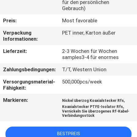
für den persönlichen
Gebrauch)
QUALITÄTSKONTROLLE
Preis:
Most favorable
KONTAKT
Verpackung
PET inner, Karton äußer
Informationen:
MIT
Lieferzeit:
2-3 Wochen für Wochen
UNS
samples3-4 für enormes
Zahlungsbedingungen:
T/T, Western Union
NEUIGKEITEN
Versorgungsmaterial-
500,000pcs/week
Fähigkeit:
RECHTSSACHEN
Markieren:
,
Nickel überzog Koaxialstecker Rfs
,
Koaxialstecker PTFE-Isolator Rfs
BITTE
Vernickeln Sie überzogenes Rf-Kabel-
Verbindungsstück
UM
EIN
BESTPREIS