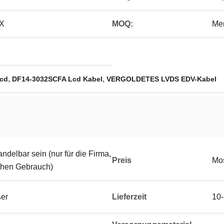
X
MOQ:
Men
,
,
Lcd
DF14-3032SCFA Lcd Kabel
VERGOLDETES LVDS EDV-Kabel
delbar sein (nur für die Firma,
Preis
Mos
ichen Gebrauch)
ßer
Lieferzeit
10-