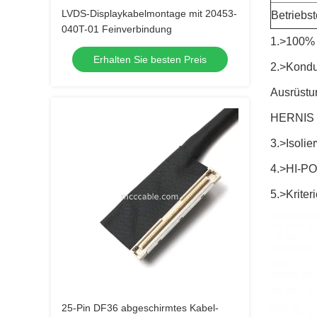
LVDS-Displaykabelmontage mit 20453-
Betriebs
040T-01 Feinverbindung
1.>100% o
Erhalten Sie besten Preis
2.>Kondu
Ausrüstu
HERNIS
3.>Isoli
4.>HI-P
5.>Krite
25-Pin DF36 abgeschirmtes Kabel-