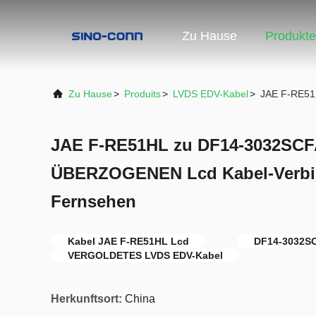
Zu Hause
Produkte
Zu Hause
>
Produits
>
LVDS EDV-Kabel
>
JAE F-RE51
JAE F-RE51HL zu DF14-3032SC
ÜBERZOGENEN Lcd Kabel-Verbi
Fernsehen
Kabel JAE F-RE51HL Lcd
DF14-3032SC
VERGOLDETES LVDS EDV-Kabel
Herkunftsort:
China