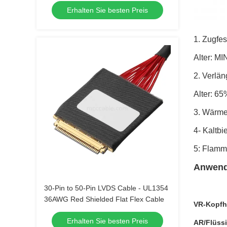
Erhalten Sie besten Preis
1. Zugfes
Alter: M
2. Verlän
Alter: 6
3. Wärme
4- Kaltbi
5: Flamm
Anwen
30-Pin to 50-Pin LVDS Cable - UL1354
36AWG Red Shielded Flat Flex Cable
VR-Kopfhö
Erhalten Sie besten Preis
AR/Flüssi