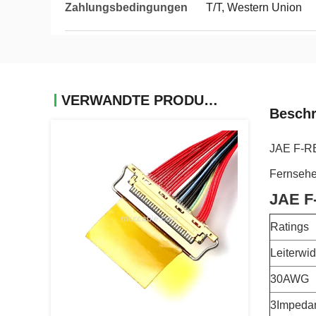
Zahlungsbedingungen
T/T, Western Union
VERWANDTE PRODUKTE
Beschr
JAE F-R
Fernsehe
JAE F
Ratings
Leiterwi
30AWG
3Impeda