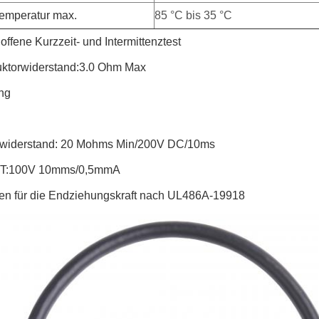
temperatur max.
85 °C bis 35 °C
ffene Kurzzeit- und Intermittenztest
ktorwiderstand:3.0 Ohm Max
ng
erwiderstand: 20 Mohms Min/200V DC/10ms
OT:100V 10mms/0,5mmA
rien für die Endziehungskraft nach UL486A-19918