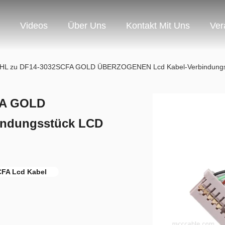
Videos
Über Uns
Kontakt Mit Uns
Ver
HL zu DF14-3032SCFA GOLD ÜBERZOGENEN Lcd Kabel-Verbindungs
FA GOLD
ndungsstück LCD
FA Lcd Kabel