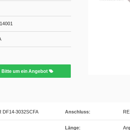
O14001
A
Bitte um ein Angebot
R DF14-3032SCFA
Anschluss:
RE
Länge:
An