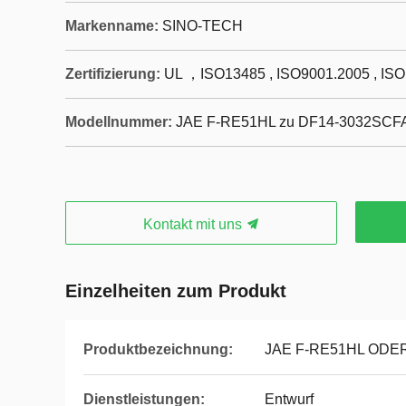
Markenname:
SINO-TECH
Zertifizierung:
UL ，ISO13485 , ISO9001.2005 , IS
Modellnummer:
JAE F-RE51HL zu DF14-3032SCF
Kontakt mit uns
Einzelheiten zum Produkt
Produktbezeichnung:
JAE F-RE51HL ODE
Dienstleistungen:
Entwurf