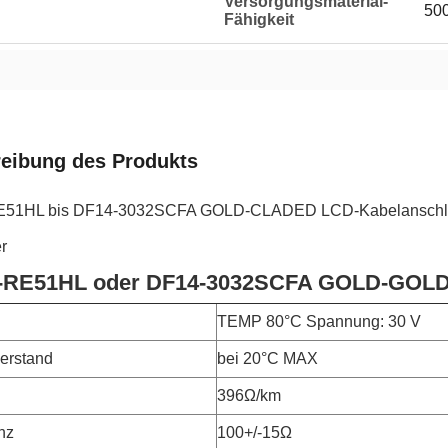
Versorgungsmaterial-
50
Fähigkeit
eibung des Produkts
E51HL bis DF14-3032SCFA GOLD-CLADED LCD-Kabelanschlu
r
-RE51HL oder DF14-3032SCFA GOLD-GOLD
TEMP 80°C Spannung: 30 V
derstand
bei 20°C MAX
396Ω/km
nz
100+/-15Ω