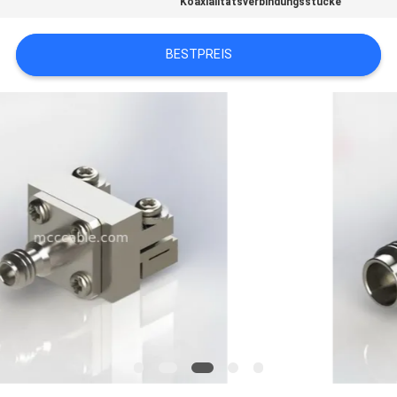
Koaxialitätsverbindungsstücke
ANGEBOT
BESTPREIS
SITEMAP
DATENSCHUTZRICHTLINIE