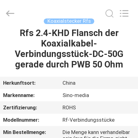
Media
Technology
Co.,
Ltd..
All
Koaxialstecker Rfs
Rights
Reserved.
Rfs 2.4-KHD Flansch der
ZU
Koaxialkabel-
HAUSE
Verbindungsstück-DC-50G
PRODUKTE
gerade durch PWB 50 Ohm
VIDEOS
Herkunftsort:
China
Markenname:
Sino-media
ÜBER
Zertifizierung:
ROHS
UNS
Modellnummer:
Rf-Verbindungsstücke
WERKSBESICHTIGUNG
Min Bestellmenge:
Die Menge kann verhandelbar