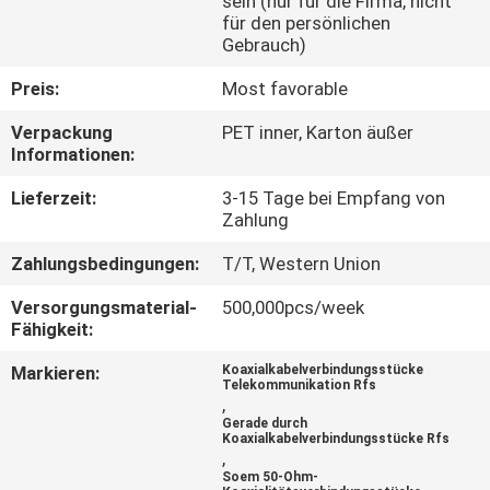
sein (nur für die Firma, nicht
für den persönlichen
QUALITÄTSKONTROLLE
Gebrauch)
Preis:
Most favorable
KONTAKT
Verpackung
PET inner, Karton äußer
MIT
Informationen:
UNS
Lieferzeit:
3-15 Tage bei Empfang von
Zahlung
NEUIGKEITEN
Zahlungsbedingungen:
T/T, Western Union
Versorgungsmaterial-
500,000pcs/week
RECHTSSACHEN
Fähigkeit:
Markieren:
Koaxialkabelverbindungsstücke
Telekommunikation Rfs
BITTE
,
Gerade durch
UM
Koaxialkabelverbindungsstücke Rfs
,
EIN
Soem 50-Ohm-