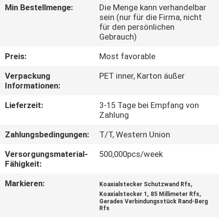
Min Bestellmenge:
Die Menge kann verhandelbar
sein (nur für die Firma, nicht
QUALITÄTSKONTROLLE
für den persönlichen
Gebrauch)
KONTAKT
Preis:
Most favorable
MIT
Verpackung
PET inner, Karton äußer
UNS
Informationen:
Lieferzeit:
3-15 Tage bei Empfang von
NEUIGKEITEN
Zahlung
Zahlungsbedingungen:
T/T, Western Union
RECHTSSACHEN
Versorgungsmaterial-
500,000pcs/week
Fähigkeit:
BITTE
Markieren:
,
Koaxialstecker Schutzwand Rfs
,
,
UM
Koaxialstecker 1
85 Millimeter Rfs
Gerades Verbindungsstück Rand-Berg
Rfs
EIN