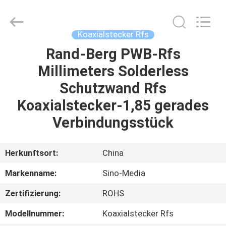
Media
Technology
Co.,
Ltd..
All
Koaxialstecker Rfs
Rights
Reserved.
Rand-Berg PWB-Rfs
ZU
Millimeters Solderless
HAUSE
Schutzwand Rfs
PRODUKTE
Koaxialstecker-1,85 gerades
Verbindungsstück
VIDEOS
Herkunftsort:
China
ÜBER
Markenname:
Sino-Media
UNS
Zertifizierung:
ROHS
WERKSBESICHTIGUNG
Modellnummer:
Koaxialstecker Rfs