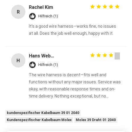
Rachel Kim
R
Hilfreich (1)
It's a good wire harness—works fine, no issues
at all. Does the job well enough, happy with it.
Hans Weber
H
Hilfreich (1)
The wire harness is decent—fits well and
functions without any major issues. Service was
okay, with reasonable response times and on-
time delivery. Nothing exceptional, but no
complaints either. Good enough overall.
kundenspezifischer Kabelbaum 39 01 2040
Kundenspezifischer Kabelbaum Molex
Molex 39 Draht 01 2040