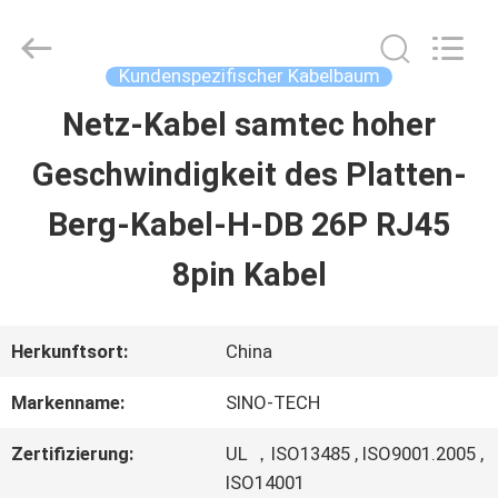
Sino-
Media
Technology
Co.,
Kundenspezifischer Kabelbaum
Ltd..
All
Netz-Kabel samtec hoher
ZU
Rights
Reserved.
Geschwindigkeit des Platten-
HAUSE
Berg-Kabel-H-DB 26P RJ45
PRODUKTE
8pin Kabel
VIDEOS
Herkunftsort:
China
Markenname:
SINO-TECH
ÜBER
Zertifizierung:
UL ，ISO13485 , ISO9001.2005 ,
UNS
ISO14001