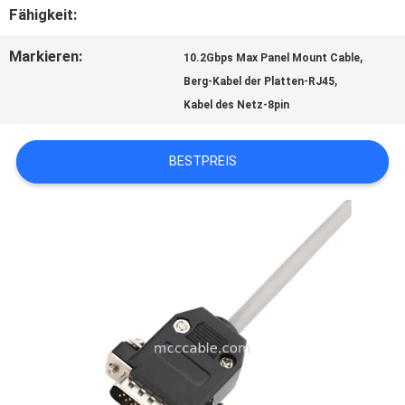
Fähigkeit:
BITTE
Markieren:
,
10.2Gbps Max Panel Mount Cable
,
Berg-Kabel der Platten-RJ45
UM
Kabel des Netz-8pin
EIN
BESTPREIS
ANGEBOT
SITEMAP
DATENSCHUTZRICHTLINIE