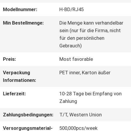
Modellnummer:
H-BD/RJ45
WERKSBESICHTIGUNG
Min Bestellmenge:
Die Menge kann verhandelbar
sein (nur für die Firma, nicht
QUALITÄTSKONTROLLE
für den persönlichen
Gebrauch)
KONTAKT
Preis:
Most favorable
MIT
Verpackung
PET inner, Karton äußer
Informationen:
UNS
Lieferzeit:
10-28 Tage bei Empfang von
Zahlung
NEUIGKEITEN
Zahlungsbedingungen:
T/T, Western Union
RECHTSSACHEN
Versorgungsmaterial-
500,000pcs/week