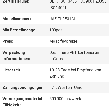
Zertifizierung:
UL ，ISO13485 , ISO9001.2005 ,
ISO14001
WERKSBESICHTIGUNG
Modellnummer:
JAE FI-RE31CL
QUALITÄTSKONTROLLE
Min Bestellmenge:
100pcs
Preis:
Most favorable
KONTAKT
Verpackung
Das innere PET, kartonieren
MIT
Informationen:
äußeres
UNS
Lieferzeit:
10-28 Tage bei Empfang von
Zahlung
Zahlungsbedingungen:
T/T, Western Union
NEUIGKEITEN
Versorgungsmaterial-
500,000pcs/week
Fähigkeit:
RECHTSSACHEN