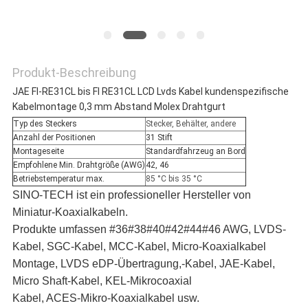
Produkt-Beschreibung
JAE FI-RE31CL bis FI RE31CL LCD Lvds Kabel kundenspezifische
Kabelmontage 0,3 mm Abstand Molex Drahtgurt
Typ des Steckers
Stecker, Behälter, andere
Anzahl der Positionen
31 Stift
Montageseite
Standardfahrzeug an Bord
Empfohlene Min. Drahtgröße (AWG)
42, 46
Betriebstemperatur max.
85 °C bis 35 °C
SINO-TECH ist ein professioneller Hersteller von
Miniatur-Koaxialkabeln.
Produkte umfassen #36#38#40#42#44#46 AWG, LVDS-
Kabel, SGC-Kabel, MCC-Kabel, Micro-Koaxialkabel
Montage, LVDS eDP-Übertragung,-Kabel, JAE-Kabel,
Micro Shaft-Kabel, KEL-Mikrocoaxial
Kabel, ACES-Mikro-Koaxialkabel usw.