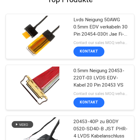
Lvds Neigung 50AWG
0.5mm EDV verkabeln 30
Pin 20454-030t Jae Fi-
D44c2-E
Contact our sales MOQ:verhandelbar
KONTAKT
0.5mm Neigung 20453-
220T-03 LVDS EDV-
Kabel 20 Pin 20453 VS
Contact our sales MOQ:verhandelbar
KONTAKT
20453-40P zu BODY
0520-SD40-B JST PHR-
4 LVDS Kabelanschluss