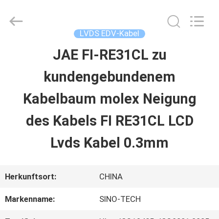
Sino-
Media
Technology
Co.,
LVDS EDV-Kabel
Ltd..
All
JAE FI-RE31CL zu
ZU
Rights
Reserved.
kundengebundenem
HAUSE
Kabelbaum molex Neigung
PRODUKTE
des Kabels FI RE31CL LCD
Lvds Kabel 0.3mm
VIDEOS
Herkunftsort:
CHINA
ÜBER
Markenname:
SINO-TECH
UNS