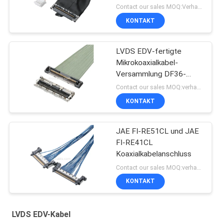
Contact our sales MOQ:Verhandelbar
KONTAKT
LVDS EDV-fertigte
Mikrokoaxialkabel-
Versammlung DF36-
30P-0.4SD Länge
Contact our sales MOQ:verhandelbar
besonders an
KONTAKT
JAE FI-RE51CL und JAE
FI-RE41CL
Koaxialkabelanschluss
Contact our sales MOQ:verhandelbar
KONTAKT
LVDS EDV-Kabel