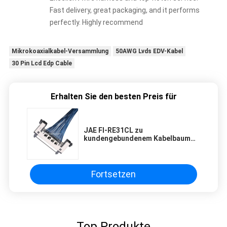
Fast delivery, great packaging, and it performs
perfectly. Highly recommend
Mikrokoaxialkabel-Versammlung
50AWG Lvds EDV-Kabel
30 Pin Lcd Edp Cable
Erhalten Sie den besten Preis für
JAE FI-RE31CL zu
kundengebundenem Kabelbaum
molex Neigung des Kabels FI
RE31CL LCD Lvds Kabel 0.3mm
Fortsetzen
Top Produkte