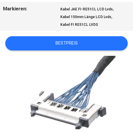
Markieren:
,
Kabel JAE FI-RE51CL LCD Lvds
,
Kabel 150mm Länge LCD Lvds
BITTE
Kabel FI RE51CL LVDS
UM
BESTPREIS
EIN
ANGEBOT
SITEMAP
DATENSCHUTZRICHTLINIE