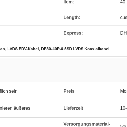
Item:
40 
Length:
cus
Express:
DH
,
,
 an
LVDS EDV-Kabel
DF80-40P-0.5SD LVDS Koaxialkabel
lich sein
Preis
Mos
onieren äußeres
Lieferzeit
10-
Versorgungsmaterial-
50