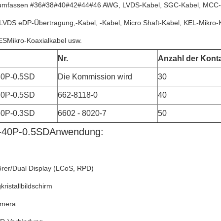
umfassen #36#38#40#42#44#46 AWG, LVDS-Kabel, SGC-Kabel, MCC-Ka
LVDS eDP-Übertragung,-Kabel, -Kabel, Micro Shaft-Kabel, KEL-Mikro-
ES
Mikro-Koaxialkabel usw.
Nr.
Anzahl der Konta
0P-0.5SD
Die Kommission wird
30
0P-0.5SD
662-8118-0
40
0P-0.3SD
6602 - 8020-7
50
-40P-0.5SD
Anwendung:
rer/Dual Display (LCoS, RPD)
kristallbildschirm
amera