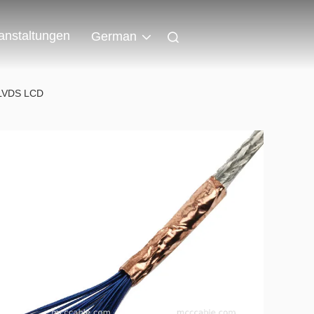
anstaltungen
German
 LVDS LCD