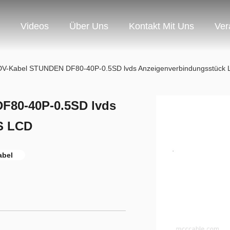
Videos
Über Uns
Kontakt Mit Uns
Ver
DV-Kabel STUNDEN DF80-40P-0.5SD lvds Anzeigenverbindungsstück
F80-40P-0.5SD lvds
S LCD
abel