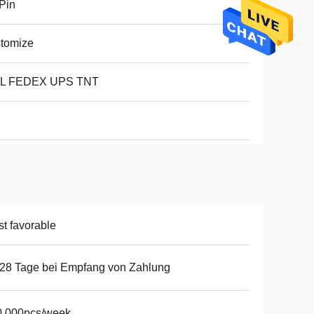
Pin
tomize
L FEDEX UPS TNT
t favorable
28 Tage bei Empfang von Zahlung
0,000pcs/week