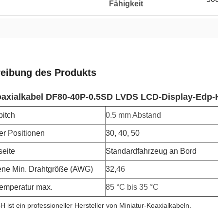
Fähigkeit
eibung des Produkts
oaxialkabel DF80-40P-0.5SD LVDS LCD-Display-Edp-
pitch
0.5 mm Abstand
er Positionen
30, 40, 50
eite
Standardfahrzeug an Bord
ne Min. Drahtgröße (AWG)
32,
46
temperatur max.
85 °C bis 35 °C
ist ein professioneller Hersteller von Miniatur-Koaxialkabeln.