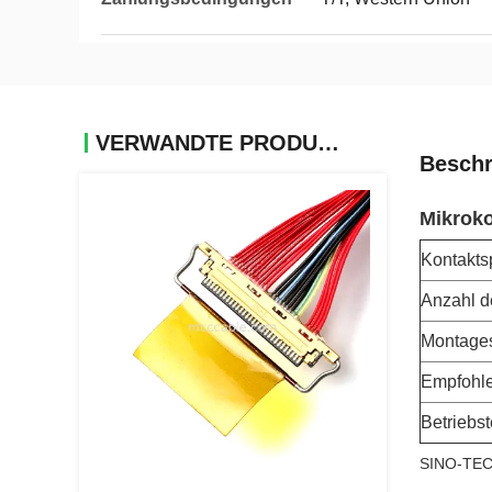
VERWANDTE PRODUKTE
Beschr
Mikrok
Kontakts
Anzahl d
Montages
Empfohle
Betriebs
SINO-TECH 