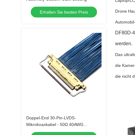
Laptop/LC
Drone Hau
Erhalten Sie besten Preis
Automobil
DF80D-40
werden.
Das ultra
die Kamer
die nicht 
Doppel-End 30-Pin-LVDS-
Mikrokoaxkabel - 50Ω 40AWG
abgeschirmter blauer Draht