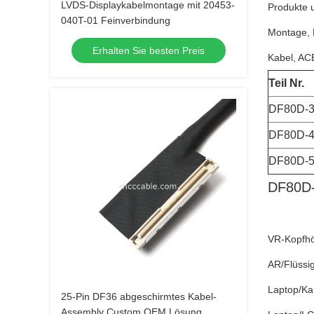
LVDS-Displaykabelmontage mit 20453-
Produkte 
040T-01 Feinverbindung
Montage, 
Erhalten Sie besten Preis
Kabel, AC
Teil Nr.
DF80D-3
DF80D-4
DF80D-5
DF80D
VR-Kopfhö
AR/Flüssig
Laptop/K
25-Pin DF36 abgeschirmtes Kabel-
Assembly Custom OEM Lösung