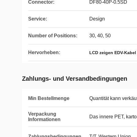
Connector:
DF80-40P-0.5SD
Service:
Design
Number of Positions:
30, 40, 50
Hervorheben:
LCD zeigen EDV-Kabel
Zahlungs- und Versandbedingungen
Min Bestellmenge
Quantität kann verkäuf
Verpackung
Das innere PET, kart
Informationen
Zahlungsbedingungen
T/T, Western Union