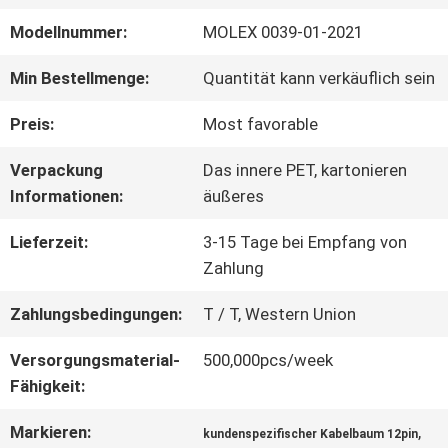
Modellnummer:
MOLEX 0039-01-2021
WERKSBESICHTIGUNG
Min Bestellmenge:
Quantität kann verkäuflich sein
QUALITÄTSKONTROLLE
Preis:
Most favorable
Verpackung
Das innere PET, kartonieren
KONTAKT
Informationen:
äußeres
MIT
Lieferzeit:
3-15 Tage bei Empfang von
Zahlung
UNS
Zahlungsbedingungen:
T / T, Western Union
Versorgungsmaterial-
500,000pcs/week
NEUIGKEITEN
Fähigkeit:
Markieren:
,
RECHTSSACHEN
kundenspezifischer Kabelbaum 12pin