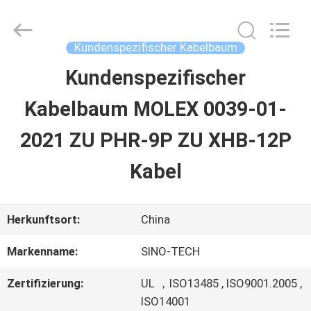
Sino-
Media
Technology
Co.,
Kundenspezifischer Kabelbaum
Ltd..
All
Kundenspezifischer
ZU
Rights
Reserved.
Kabelbaum MOLEX 0039-01-
HAUSE
2021 ZU PHR-9P ZU XHB-12P
PRODUKTE
Kabel
VIDEOS
Herkunftsort:
China
Markenname:
SINO-TECH
ÜBER
Zertifizierung:
UL ，ISO13485 , ISO9001.2005 ,
UNS
ISO14001