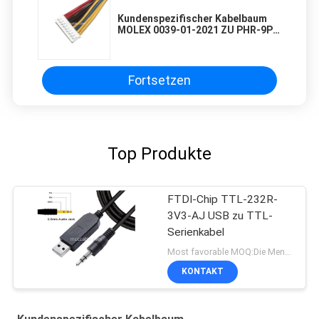
Kundenspezifischer Kabelbaum
MOLEX 0039-01-2021 ZU PHR-9P
ZU XHB-12P Kabel
Fortsetzen
Top Produkte
FTDI-Chip TTL-232R-
3V3-AJ USB zu TTL-
Serienkabel
Most favorable MOQ:Die Menge kann verhandelbar sein (nur für die Firma, nicht für den persönlichen Gebrauch)
KONTAKT