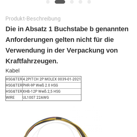
Produkt-Beschreibung
Die in Absatz 1 Buchstabe b genannten
Anforderungen gelten nicht für die
Verwendung in der Verpackung von
Kraftfahrzeugen.
Kabel
HSG&TER
4.2PITCH 2P MOLEX 0039-01-2021
HSG&TER
PHR-9P Weiß 2.0 HSG
HSG&TER
XHB-12P Weiß 2,5 HSG
WIRE
UL1007 22AWG