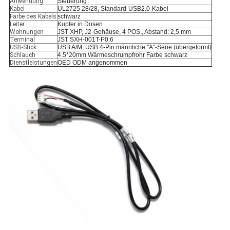
Anwendung
Steuerung
Kabel
UL2725 28/28, Standard-USB2.0-Kabel
Farbe des Kabels
schwarz
Leiter
Kupfer in Dosen
Wohnungen
JST XHP, J2-Gehäuse, 4 POS., Abstand: 2,5 mm
Terminal
JST SXH-001T-P0.6
USB-Stick
USB A/M, USB 4-Pin männliche "A"-Serie (übergeformt)
Schlauch
4.5*20mm Wärmeschrumpfrohr Farbe schwarz
Dienstleistungen
OED ODM angenommen