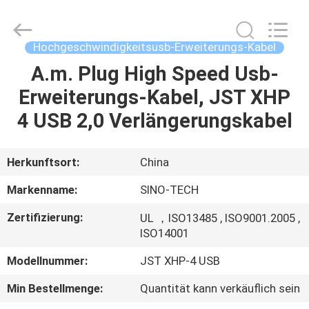
Media
Technology
Co.,
Ltd..
All
Hochgeschwindigkeitsusb-Erweiterungs-Kabel
Rights
Reserved.
A.m. Plug High Speed Usb-
ZU
Erweiterungs-Kabel, JST XHP
HAUSE
4 USB 2,0 Verlängerungskabel
PRODUKTE
Herkunftsort:
China
VIDEOS
Markenname:
SINO-TECH
Zertifizierung:
UL ，ISO13485 , ISO9001.2005 ,
ÜBER
ISO14001
UNS
Modellnummer:
JST XHP-4 USB
Min Bestellmenge:
Quantität kann verkäuflich sein
WERKSBESICHTIGUNG