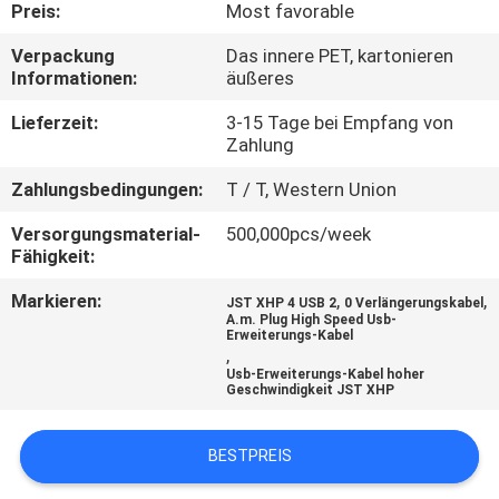
Preis:
Most favorable
QUALITÄTSKONTROLLE
Verpackung
Das innere PET, kartonieren
Informationen:
äußeres
KONTAKT
Lieferzeit:
3-15 Tage bei Empfang von
Zahlung
MIT
Zahlungsbedingungen:
T / T, Western Union
UNS
Versorgungsmaterial-
500,000pcs/week
Fähigkeit:
NEUIGKEITEN
Markieren:
,
,
JST XHP 4 USB 2
0 Verlängerungskabel
A.m. Plug High Speed Usb-
RECHTSSACHEN
Erweiterungs-Kabel
,
Usb-Erweiterungs-Kabel hoher
Geschwindigkeit JST XHP
BITTE
UM
BESTPREIS
EIN