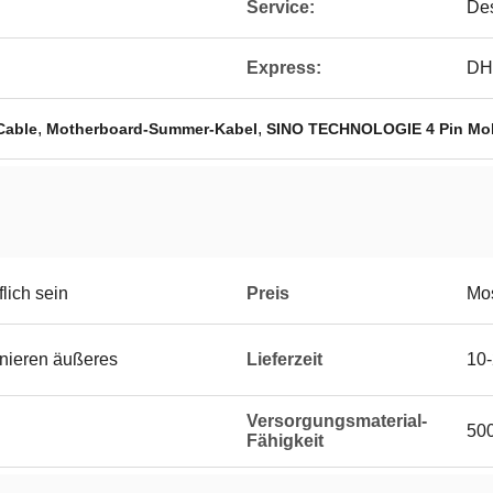
Service:
De
Express:
DH
,
,
Cable
Motherboard-Summer-Kabel
SINO TECHNOLOGIE 4 Pin Mol
lich sein
Preis
Mos
onieren äußeres
Lieferzeit
10-
Versorgungsmaterial-
50
Fähigkeit