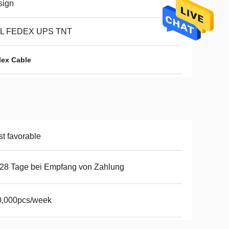
sign
L FEDEX UPS TNT
ex Cable
t favorable
28 Tage bei Empfang von Zahlung
0,000pcs/week