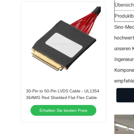
Übersich
Produkt
Sino-Medi
hochwerti
unseren 
Ingenieur
Komponen
empfehle
30-Pin to 50-Pin LVDS Cable - UL1354
36AWG Red Shielded Flat Flex Cable
Erhalten Sie besten Preis