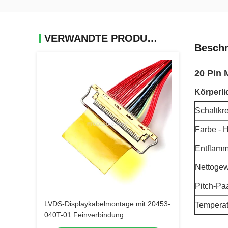
VERWANDTE PRODUKTE
Beschr
20 Pin
Körperli
Schaltkr
Farbe - 
Entflamm
Nettogew
Pitch-Pa
LVDS-Displaykabelmontage mit 20453-
Temperat
040T-01 Feinverbindung