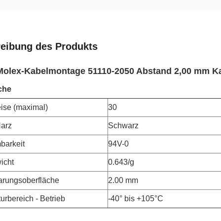
eibung des Produkts
 Molex-Kabelmontage 51110-2050 Abstand 2,00 mm K
che
eise (maximal)
30
Harz
Schwarz
barkeit
94V-0
icht
0.643/g
arungsoberfläche
2.00 mm
urbereich - Betrieb
-40° bis +105°C