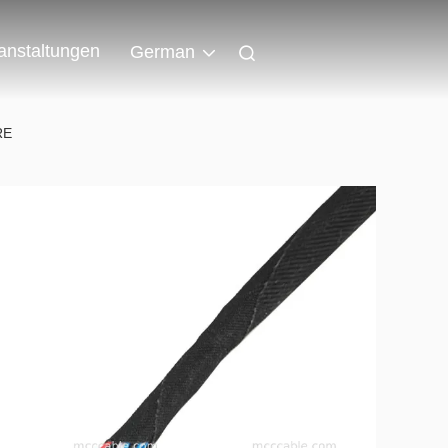
anstaltungen
German
RE