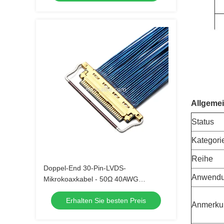
Allgeme
Status
Kategori
Reihe
Doppel-End 30-Pin-LVDS-
Anwend
Mikrokoaxkabel - 50Ω 40AWG
abgeschirmter blauer Draht
Erhalten Sie besten Preis
Anmerku