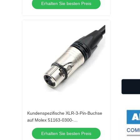
Erhalten Sie besten Preis
Kundenspezifische XLR-3-Pin-Buchse
auf Molex 51163-0300-
Kabelbaugruppe | Neutrik NC3FXX |
Erhalten Sie besten Preis
20AWG UL2464