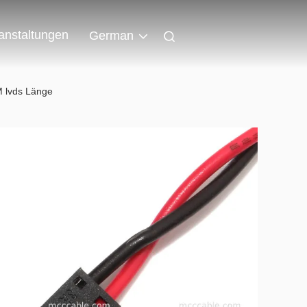
anstaltungen
German
 lvds Länge