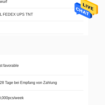
wurf
L FEDEX UPS TNT
t favorable
28 Tage bei Empfang von Zahlung
0,000pcs/week