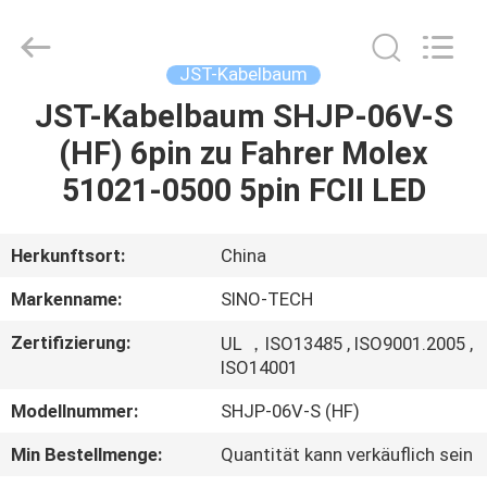
Media
Technology
Co.,
Ltd..
All
JST-Kabelbaum
Rights
Reserved.
JST-Kabelbaum SHJP-06V-S
ZU
(HF) 6pin zu Fahrer Molex
HAUSE
51021-0500 5pin FCII LED
PRODUKTE
Herkunftsort:
China
VIDEOS
Markenname:
SINO-TECH
Zertifizierung:
UL ，ISO13485 , ISO9001.2005 ,
ÜBER
ISO14001
UNS
Modellnummer:
SHJP-06V-S (HF)
Min Bestellmenge:
Quantität kann verkäuflich sein
WERKSBESICHTIGUNG