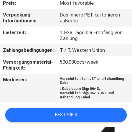
Preis:
Most favorable
QUALITÄTSKONTROLLE
Verpackung
Das innere PET, kartonieren
Informationen:
äußeres
KONTAKT
Lieferzeit:
10-28 Tage bei Empfang von
Zahlung
MIT
Zahlungsbedingungen:
T / T, Western Union
UNS
Versorgungsmaterial-
500,000pcs/week
Fähigkeit:
NEUIGKEITEN
Markieren:
Verschiffen 5pin JST und Behandlung
Kabel
RECHTSSACHEN
,
,
Kabelbaum Shjp 06v S
Verschiffen Shjp 06v S JST und
Behandlung Kabel
BITTE
BESTPREIS
UM
EIN