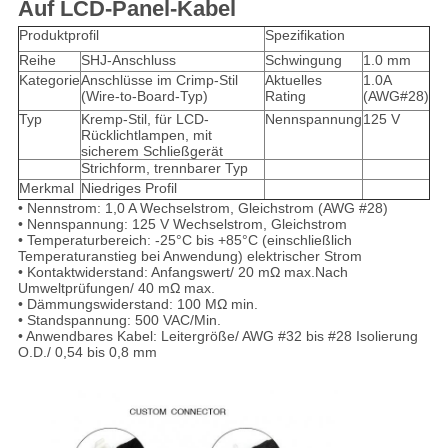
Auf LCD-Panel-Kabel
Produktprofil
Spezifikation
Reihe
SHJ-Anschluss
Schwingung
1.0 mm
Kategorie
Anschlüsse im Crimp-Stil
Aktuelles
1.0A
(Wire-to-Board-Typ)
Rating
(AWG#28)
Typ
Kremp-Stil, für LCD-
Nennspannung
125 V
Rücklichtlampen, mit
sicherem Schließgerät
Strichform, trennbarer Typ
Merkmal
Niedriges Profil
• Nennstrom: 1,0 A Wechselstrom, Gleichstrom (AWG #28)
• Nennspannung: 125 V Wechselstrom, Gleichstrom
• Temperaturbereich: -25°C bis +85°C (einschließlich
Temperaturanstieg bei Anwendung)
elektrischer Strom
• Kontaktwiderstand: Anfangswert/ 20 mΩ max.Nach
Umweltprüfungen/ 40 mΩ max.
• Dämmungswiderstand: 100 MΩ min.
• Standspannung: 500 VAC/Min.
• Anwendbares Kabel: Leitergröße/ AWG #32 bis #28 Isolierung
O.D./ 0,54 bis 0,8 mm