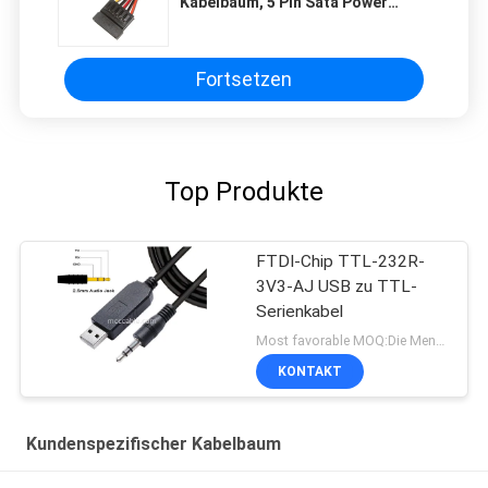
Kabelbaum, 5 Pin Sata Power
Cable Identifikations-
Verbindungsstücke
Fortsetzen
Top Produkte
FTDI-Chip TTL-232R-
3V3-AJ USB zu TTL-
Serienkabel
Most favorable MOQ:Die Menge kann verhandelbar sein (nur für die Firma, nicht für den persönlichen Gebrauch)
KONTAKT
Kundenspezifischer Kabelbaum