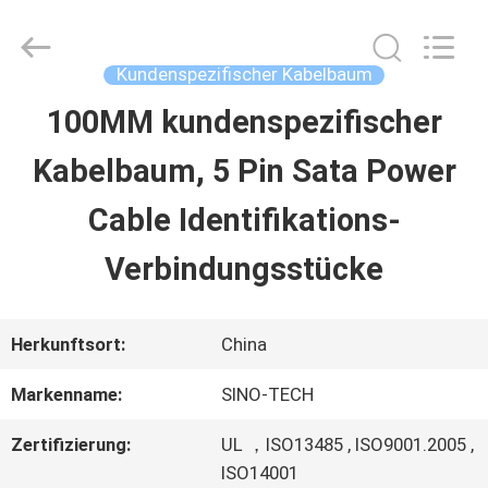
Sino-
Media
Technology
Co.,
Kundenspezifischer Kabelbaum
Ltd..
All
100MM kundenspezifischer
ZU
Rights
Reserved.
Kabelbaum, 5 Pin Sata Power
HAUSE
Cable Identifikations-
PRODUKTE
Verbindungsstücke
VIDEOS
Herkunftsort:
China
Markenname:
SINO-TECH
ÜBER
Zertifizierung:
UL ，ISO13485 , ISO9001.2005 ,
UNS
ISO14001