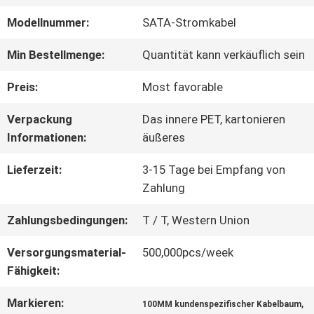
Modellnummer:
SATA-Stromkabel
WERKSBESICHTIGUNG
Min Bestellmenge:
Quantität kann verkäuflich sein
QUALITÄTSKONTROLLE
Preis:
Most favorable
Verpackung
Das innere PET, kartonieren
KONTAKT
Informationen:
äußeres
MIT
Lieferzeit:
3-15 Tage bei Empfang von
Zahlung
UNS
Zahlungsbedingungen:
T / T, Western Union
Versorgungsmaterial-
500,000pcs/week
NEUIGKEITEN
Fähigkeit:
Markieren:
,
RECHTSSACHEN
100MM kundenspezifischer Kabelbaum